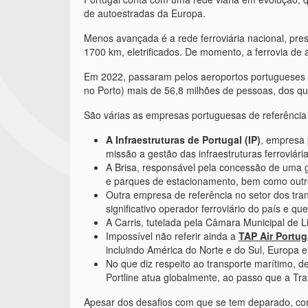
de autoestradas da Europa.
Menos avançada é a rede ferroviária nacional, pr
1700 km, eletrificados. De momento, a ferrovia de 
Em 2022, passaram pelos aeroportos portugueses (
no Porto) mais de 56,8 milhões de pessoas, dos qu
São várias as empresas portuguesas de referência 
A Infraestruturas de Portugal (IP)
, empresa 
missão a gestão das infraestruturas ferroviária
A Brisa, responsável pela concessão de uma g
e parques de estacionamento, bem como outro
Outra empresa de referência no setor dos tra
significativo operador ferroviário do país e q
A Carris, tutelada pela Câmara Municipal de L
Impossível não referir ainda a
TAP Air Portug
incluindo América do Norte e do Sul, Europa e 
No que diz respeito ao transporte marítimo, d
Portline atua globalmente, ao passo que a Tra
Apesar dos desafios com que se tem deparado, como