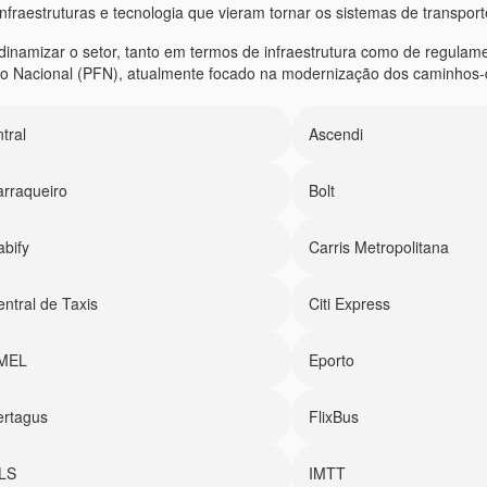
fraestruturas e tecnologia que vieram tornar os sistemas de transport
a dinamizar o setor, tanto em termos de infraestrutura como de regul
rio Nacional (PFN), atualmente focado na modernização dos caminhos-d
tral
Ascendi
arraqueiro
Bolt
abify
Carris Metropolitana
ntral de Taxis
Citi Express
MEL
Eporto
ertagus
FlixBus
LS
IMTT