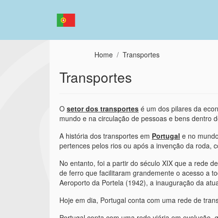
Passar para o conteúdo principal
Home
Transportes
Transportes
O
setor dos transportes
é um dos pilares da eco
mundo e na circulação de pessoas e bens dentro do 
A história dos transportes em
Portugal
e no mundo 
pertences pelos rios ou após a invenção da roda, 
No entanto, foi a partir do século XIX que a rede 
de ferro que facilitaram grandemente o acesso a to
Aeroporto da Portela (1942), a inauguração da atu
Hoje em dia, Portugal conta com uma rede de transp
Portugal conta com uma rede viária em evolução, 