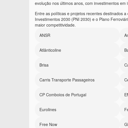
evolução nos últimos anos, com investimentos em in
Entre as políticas e projetos recentes destinados 
Investimentos 2030 (PNI 2030) e o Plano Ferroviá
maior competitividade.
ANSR
An
Atlânticoline
B
Brisa
C
Carris Transporte Passageiros
Ce
CP Comboios de Portugal
E
Eurolines
F
Free Now
G