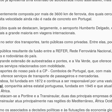
esentemente composta por mais de 3600 km de ferrovia, dos quais cer
alta velocidade ainda não é nada de concreto em Portugal.
dos quais se destacam, largamente, o aeroporto Humberto Delgado, e
ais a grande maioria em viagens internacionais.
no setor dos transportes, tanto públicas como privadas. Entre elas, p
pública resultante da fusão entre a REFER, Rede Ferroviária Nacional
s e rodoviárias do país.
rande extensão de autoestradas e pontes, e a Via Verde, que oferece
s serviços relacionados com mobilidade.
nsportes do nosso país é a CP - Comboios de Portugal, que, com mais 
ue oferece serviços de transporte de passageiros e mercadorias.
isboa, foi fundada em 1872 e continua a ser responsável por uma vasta
al
, companhia aérea estatal portuguesa, fundada em 1945 e que atua
África.
estacam-se a Portline e a Transinsular, duas das principais empresas 
nsinsular atua principalmente nas regiões do Mediterrâneo, África Ocid
 os associados a decisões políticas e às flutuações da economia glob