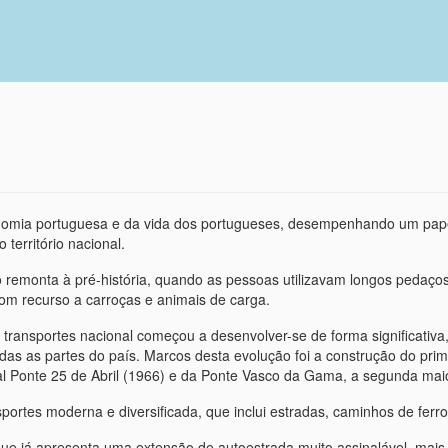
nomia portuguesa e da vida dos portugueses, desempenhando um papel
território nacional.
remonta à pré-história, quando as pessoas utilizavam longos pedaço
com recurso a carroças e animais de carga.
de transportes nacional começou a desenvolver-se de forma significati
das as partes do país. Marcos desta evolução foi a construção do prim
al Ponte 25 de Abril (1966) e da Ponte Vasco da Gama, a segunda mai
ortes moderna e diversificada, que inclui estradas, caminhos de ferro
que já apresenta uma extensão de autoestrada muito assinalável, mais