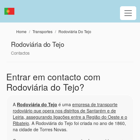
Passar para o conteúdo principal
Home
Transportes
Rodoviária Do Tejo
Rodoviária do Tejo
Contactos
Entrar em contacto com
Rodoviária do Tejo?
A
Rodoviária do Tejo
é uma
empresa de transporte
rodoviário que opera nos distritos de Santarém e de
Leiria, assegurando ligações entre a Região do Oeste e o
Ribatejo
. A Rodoviária do Tejo foi criada no ano de 1860,
na cidade de Torres Novas.