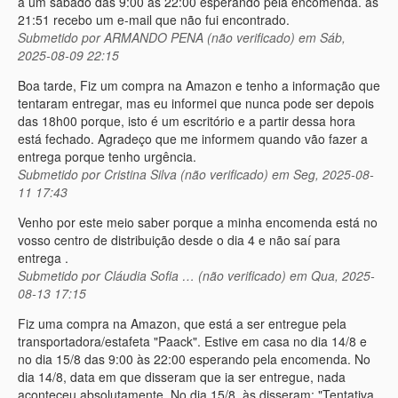
a um sábado das 9:00 às 22:00 esperando pela encomenda. às
21:51 recebo um e-mail que não fui encontrado.
Submetido por
ARMANDO PENA (não verificado)
em Sáb,
2025-08-09 22:15
Boa tarde, Fiz um compra na Amazon e tenho a informação que
tentaram entregar, mas eu informei que nunca pode ser depois
das 18h00 porque, isto é um escritório e a partir dessa hora
está fechado. Agradeço que me informem quando vão fazer a
entrega porque tenho urgência.
Submetido por
Cristina Silva (não verificado)
em Seg, 2025-08-
11 17:43
Venho por este meio saber porque a minha encomenda está no
vosso centro de distribuição desde o dia 4 e não saí para
entrega .
Submetido por
Cláudia Sofia … (não verificado)
em Qua, 2025-
08-13 17:15
Fiz uma compra na Amazon, que está a ser entregue pela
transportadora/estafeta "Paack". Estive em casa no dia 14/8 e
no dia 15/8 das 9:00 às 22:00 esperando pela encomenda. No
dia 14/8, data em que disseram que ia ser entregue, nada
aconteceu absolutamente. No dia 15/8, às disseram: "Tentativa