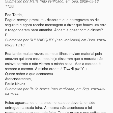
Submetido por
Maria (não verificado)
em Seg, 2026-03-16
11:55
Boa Tarde,
Paguei serviço premium - disseram que entregavam no dia
seguinte e agora recebo mensagem a dizer que houve um erro
e reagendaram para amanhã. Andam a gozar com o cliente?
Rui
Submetido por
RUI MARQUES (não verificado)
em Dom, 2026-
03-29 19:10
Boa tarde: muitas vezes os meus filhos enviam material pela
amazon qui para casa, mas hoje disseram que a morada não
estava correta e não vieram a minha casa. Mas a morada é
sempre a mesma. A minha ordem é T6wNLpw2Y_1.
Quero saber o que aconteceu.
Atenciosamente,
Paulo Neves
Submetido por
Paulo Neves (não verificado)
em Seg, 2026-05-
04 19:06
Estou aguardando uma encomenda que deveria ter sido
entregue na sexta feira. A mesma não aconteceu e foi
reagendada para segunda feira. O mais grave e que estive em