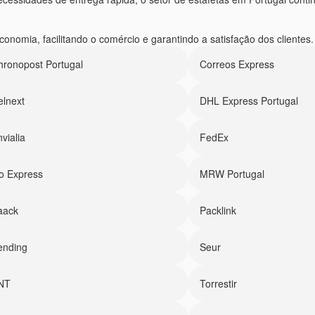
omia, facilitando o comércio e garantindo a satisfação dos clientes.
hronopost Portugal
Correos Express
elnext
DHL Express Portugal
vialia
FedEx
o Express
MRW Portugal
aack
Packlink
ending
Seur
NT
Torrestir