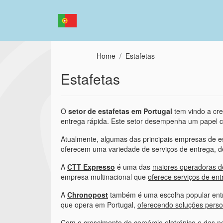
Passar para o conteúdo principal
Home
Estafetas
Estafetas
O
setor de estafetas em Portugal
tem vindo a cre
entrega rápida. Este setor desempenha um papel cr
Atualmente, algumas das principais empresas de 
oferecem uma variedade de serviços de entrega, d
A
CTT Expresso
é uma das
maiores operadoras d
empresa multinacional que
oferece serviços de en
A
Chronopost
também é uma escolha popular entr
que opera em Portugal,
oferecendo soluções perso
Com o crescimento do comércio eletrónico e das nec