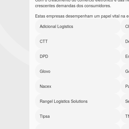
crescentes demandas dos consumidores.
Estas empresas desempenham um papel vital na econ
Adicional Logistics
C
CTT
D
DPD
En
Glovo
G
Nacex
P
Rangel Logistics Solutions
S
Tipsa
T