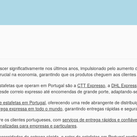
scer significativamente nos últimos anos, impulsionado pelo aumento 
ucial na economia, garantindo que os produtos cheguem aos clientes d
estafetas que operam em Portugal são a
CTT Expresso
, a
DHL Express
esde correio expresso até encomendas de grande porte, adaptando-se
e estafetas em Portugal
, oferecendo uma rede abrangente de distribui
trega expressa em todo o mundo
, garantindo entregas rápidas e segur
e os clientes portugueses, com
serviços de entrega rápidos e confiáve
nalizadas para empresas e particulares
.
essidades de entrega rápida, o setor de estafetas em Portugal contin