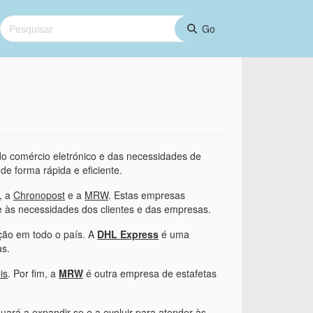
do comércio eletrónico e das necessidades de
e forma rápida e eficiente.
, a
Chronopost
e a
MRW
. Estas empresas
 às necessidades dos clientes e das empresas.
ção em todo o país. A
DHL Express
é uma
as.
is
. Por fim, a
MRW
é outra empresa de estafetas
uará a expandir-se e a evoluir para atender às