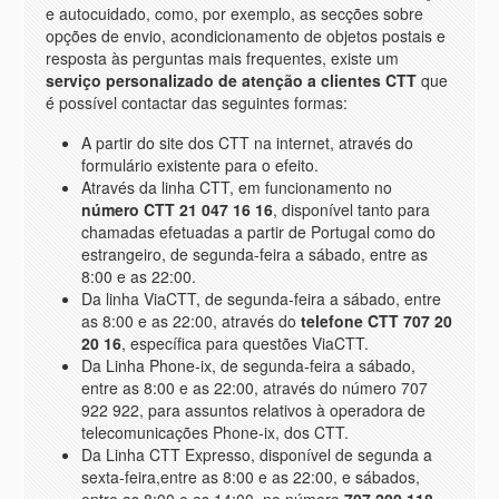
e autocuidado, como, por exemplo, as secções sobre
opções de envio, acondicionamento de objetos postais e
resposta às perguntas mais frequentes, existe um
serviço personalizado de atenção a clientes CTT
que
é possível contactar das seguintes formas:
A partir do site dos CTT na internet, através do
formulário existente para o efeito.
Através da linha CTT, em funcionamento no
número CTT
21 047 16 16
, disponível tanto para
chamadas efetuadas a partir de Portugal como do
estrangeiro, de segunda-feira a sábado, entre as
8:00 e as 22:00.
Da linha ViaCTT, de segunda-feira a sábado, entre
as 8:00 e as 22:00, através do
telefone CTT
707 20
20 16
, específica para questões ViaCTT.
Da Linha Phone-ix, de segunda-feira a sábado,
entre as 8:00 e as 22:00, através do número 707
922 922, para assuntos relativos à operadora de
telecomunicações Phone-ix, dos CTT.
Da Linha CTT Expresso, disponível de segunda a
sexta-feira,entre as 8:00 e as 22:00, e sábados,
entre as 8:00 e as 14:00, no número
707 200 118
,