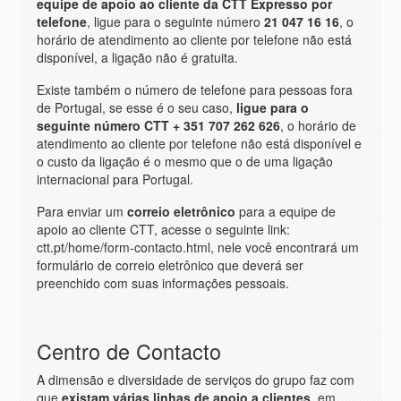
equipe de apoio ao cliente da CTT Expresso por
telefone
, ligue para o seguinte número
21 047 16 16
, o
horário de atendimento ao cliente por telefone não está
disponível, a ligação não é gratuita.
Existe também o número de telefone para pessoas fora
de Portugal, se esse é o seu caso,
ligue para o
seguinte número CTT
+ 351 707 262 626
, o horário de
atendimento ao cliente por telefone não está disponível e
o custo da ligação é o mesmo que o de uma ligação
internacional para Portugal.
Para enviar um
correio eletrônico
para a equipe de
apoio ao cliente CTT, acesse o seguinte link:
ctt.pt/home/form-contacto.html, nele você encontrará um
formulário de correio eletrônico que deverá ser
preenchido com suas informações pessoais.
Centro de Contacto
A dimensão e diversidade de serviços do grupo faz com
que
existam várias linhas de apoio a clientes
, em