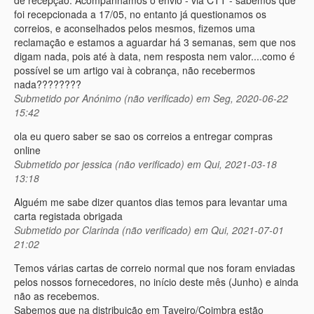
de recepção. Acompanhamos o envio - via CTT - sabemos que
foi recepcionada a 17/05, no entanto já questionamos os
correios, e aconselhados pelos mesmos, fizemos uma
reclamação e estamos a aguardar há 3 semanas, sem que nos
digam nada, pois até à data, nem resposta nem valor....como é
possível se um artigo vai à cobrança, não recebermos
nada????????
Submetido por
Anónimo (não verificado)
em Seg, 2020-06-22
15:42
ola eu quero saber se sao os correios a entregar compras
online
Submetido por
jessica (não verificado)
em Qui, 2021-03-18
13:18
Alguém me sabe dizer quantos dias temos para levantar uma
carta registada obrigada
Submetido por
Clarinda (não verificado)
em Qui, 2021-07-01
21:02
Temos várias cartas de correio normal que nos foram enviadas
pelos nossos fornecedores, no início deste mês (Junho) e ainda
não as recebemos.
Sabemos que na distribuição em Taveiro/Coimbra estão