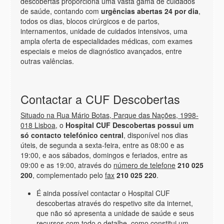
descobertas proporciona uma vasta gama de cuidados
de saúde, contando com
urgências abertas 24 por dia
,
todos os dias, blocos cirúrgicos e de partos,
internamentos, unidade de cuidados intensivos, uma
ampla oferta de especialidades médicas, com exames
especiais e meios de diagnóstico avançados, entre
outras valências.
Contactar a CUF Descobertas
Situado na Rua Mário Botas, Parque das Nações, 1998-
018 Lisboa
, o
Hospital CUF Descobertas possui um
só contacto telefónico central
, disponível nos dias
úteis, de segunda a sexta-feira, entre as 08:00 e as
19:00, e aos sábados, domingos e feriados, entre as
09:00 e as 19:00, através do
número de telefone
210 025
200
, complementado pelo
fax
210 025 220
.
É ainda possível contactar o Hospital CUF
descobertas através do respetivo site da internet,
que não só apresenta a unidade de saúde e seus
recursos com todo o detalhe, como constitui um