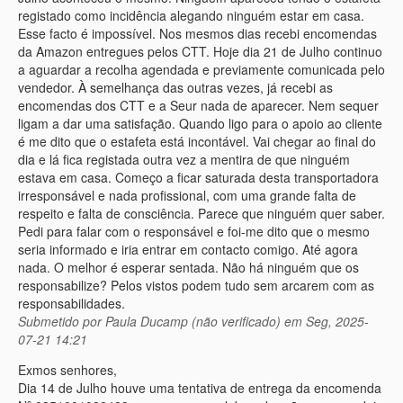
registado como incidência alegando ninguém estar em casa.
Esse facto é impossível. Nos mesmos dias recebi encomendas
da Amazon entregues pelos CTT. Hoje dia 21 de Julho continuo
a aguardar a recolha agendada e previamente comunicada pelo
vendedor. À semelhança das outras vezes, já recebi as
encomendas dos CTT e a Seur nada de aparecer. Nem sequer
ligam a dar uma satisfação. Quando ligo para o apoio ao cliente
é me dito que o estafeta está incontável. Vai chegar ao final do
dia e lá fica registada outra vez a mentira de que ninguém
estava em casa. Começo a ficar saturada desta transportadora
irresponsável e nada profissional, com uma grande falta de
respeito e falta de consciência. Parece que ninguém quer saber.
Pedi para falar com o responsável e foi-me dito que o mesmo
seria informado e iria entrar em contacto comigo. Até agora
nada. O melhor é esperar sentada. Não há ninguém que os
responsabilize? Pelos vistos podem tudo sem arcarem com as
responsabilidades.
Submetido por
Paula Ducamp (não verificado)
em Seg, 2025-
07-21 14:21
Exmos senhores,
Dia 14 de Julho houve uma tentativa de entrega da encomenda