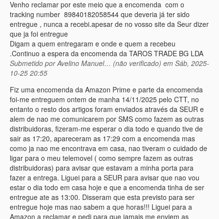
Venho reclamar por este meio que a encomenda com o
tracking number 89840182058544 que deveria já ter sido
entregue , nunca a recebi.apesar de no vosso site da Seur dizer
que ja foi entregue
Digam a quem entregaram e onde e quem a recebeu
.Continuo a espera da encomenda da TAROS TRADE BG LDA
Submetido por
Avelino Manuel… (não verificado)
em Sáb, 2025-
10-25 20:55
Fiz uma encomenda da Amazon Prime e parte da encomenda
foi-me entreguem ontem de manha 14/11/2025 pelo CTT, no
entanto o resto dos artigos foram enviados através da SEUR e
alem de nao me comunicarem por SMS como fazem as outras
distribuidoras, fizeram-me esperar o dia todo e quando tive de
sair as 17:20, apareceram as 17:29 com a encomenda mas
como ja nao me encontrava em casa, nao tiveram o cuidado de
ligar para o meu telemovel ( como sempre fazem as outras
distribuidoras) para avisar que estavam a minha porta para
fazer a entrega. Liguei para a SEUR para avisar que nao vou
estar o dia todo em casa hoje e que a encomenda tinha de ser
entregue ate as 13:00. Disseram que esta previsto para ser
entregue hoje mas nao sabem a que horas!!! Liguei para a
Amazon a reclamar e pedi para que jamais me enviem as