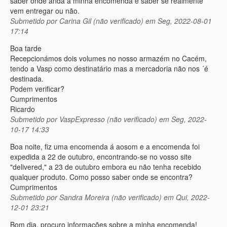
saber onde anda a minha encomenda e saber se realmente
vem entregar ou não.
Submetido por
Carina Gil (não verificado)
em Seg, 2022-08-01
17:14
Boa tarde
Recepcionámos dois volumes no nosso armazém no Cacém,
tendo a Vasp como destinatário mas a mercadoria não nos ´é
destinada.
Podem verificar?
Cumprimentos
Ricardo
Submetido por
VaspExpresso (não verificado)
em Seg, 2022-
10-17 14:33
Boa noite, fiz uma encomenda á aosom e a encomenda foi
expedida a 22 de outubro, encontrando-se no vosso site
"delivered," a 23 de outubro embora eu não tenha recebido
qualquer produto. Como posso saber onde se encontra?
Cumprimentos
Submetido por
Sandra Moreira (não verificado)
em Qui, 2022-
12-01 23:21
Bom dia, procuro informações sobre a minha encomenda!