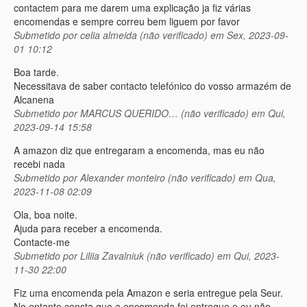
contactem para me darem uma explicação ja fiz várias
encomendas e sempre correu bem liguem por favor
Submetido por
celia almeida (não verificado)
em Sex, 2023-09-
01 10:12
Boa tarde.
Necessitava de saber contacto telefónico do vosso armazém de
Alcanena
Submetido por
MARCUS QUERIDO… (não verificado)
em Qui,
2023-09-14 15:58
A amazon diz que entregaram a encomenda, mas eu não
recebi nada
Submetido por
Alexander monteiro (não verificado)
em Qua,
2023-11-08 02:09
Ola, boa noite.
Ajuda para receber a encomenda.
Contacte-me
Submetido por
Liliia Zavalniuk (não verificado)
em Qui, 2023-
11-30 22:00
Fiz uma encomenda pela Amazon e seria entregue pela Seur.
No entanto consta que a encomenda foi entregue e eu não