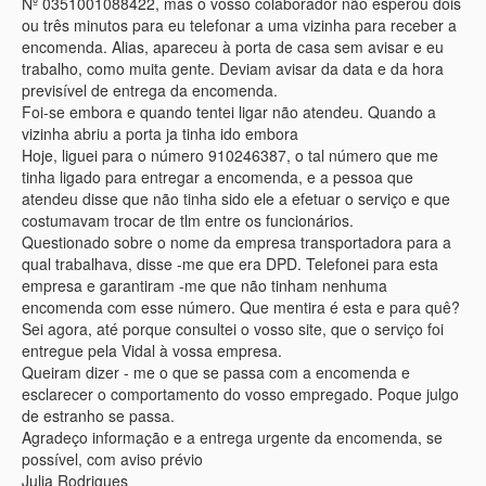
Nº 0351001088422, mas o vosso colaborador não esperou dois
ou três minutos para eu telefonar a uma vizinha para receber a
encomenda. Alias, apareceu à porta de casa sem avisar e eu
trabalho, como muita gente. Deviam avisar da data e da hora
previsível de entrega da encomenda.
Foi-se embora e quando tentei ligar não atendeu. Quando a
vizinha abriu a porta ja tinha ido embora
Hoje, liguei para o número 910246387, o tal número que me
tinha ligado para entregar a encomenda, e a pessoa que
atendeu disse que não tinha sido ele a efetuar o serviço e que
costumavam trocar de tlm entre os funcionários.
Questionado sobre o nome da empresa transportadora para a
qual trabalhava, disse -me que era DPD. Telefonei para esta
empresa e garantiram -me que não tinham nenhuma
encomenda com esse número. Que mentira é esta e para quê?
Sei agora, até porque consultei o vosso site, que o serviço foi
entregue pela Vidal à vossa empresa.
Queiram dizer - me o que se passa com a encomenda e
esclarecer o comportamento do vosso empregado. Poque julgo
de estranho se passa.
Agradeço informação e a entrega urgente da encomenda, se
possível, com aviso prévio
Julia Rodrigues