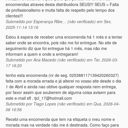
encomendas atraves desta distribuidora SEUS!!! SEUS = Falta
de profissionalismo e muita falta de respeito pelo tempo dos
clientes!!!
Submetido por
Esperança Ribe… (não verificado)
em Sex,
2025-11-14 13:16
Estou à espera de receber uma encomenda há 1 mês e a tentar
saber onde se encontra, pois não me foi entregue. No site de
seguimento diz que foi entregue há 1 mês, mas não me
informam a quem e onde a entregaram!
Submetido por
Ana Macedo (não verificado)
em Ter, 2026-03-
17 18:20
tenho esta encomenda (nr de seg. 025388117139420260327)
feita com a morada errada e já alterei no vosso site desde o dia
1 de Abril e ainda nao obtive qualquer resposta nem entrega,
por favor assim que souberem de alguma coisa avisem para
este e-mail sff . tjcl_17@hotmail.com
Submetido por
Tiago Lopes (não verificado)
em Qua, 2026-04-
08 16:56
Recebi uma encomenda que tem na etiqueta o meu nome e
morada mas na verdade não me é destinada. Como faço para