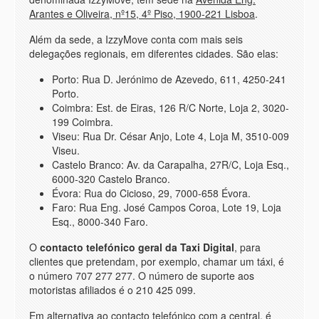
Arantes e Oliveira, nº15, 4º Piso, 1900-221 Lisboa
.
Além da sede, a IzzyMove conta com mais seis
delegações regionais, em diferentes cidades. São elas:
Porto: Rua D. Jerónimo de Azevedo, 611, 4250-241
Porto.
Coimbra: Est. de Eiras, 126 R/C Norte, Loja 2, 3020-
199 Coimbra.
Viseu: Rua Dr. César Anjo, Lote 4, Loja M, 3510-009
Viseu.
Castelo Branco: Av. da Carapalha, 27R/C, Loja Esq.,
6000-320 Castelo Branco.
Évora: Rua do Cicioso, 29, 7000-658 Évora.
Faro: Rua Eng. José Campos Coroa, Lote 19, Loja
Esq., 8000-340 Faro.
O
contacto telefónico geral da Taxi Digital
, para
clientes que pretendam, por exemplo, chamar um táxi, é
o número 707 277 277. O número de suporte aos
motoristas afiliados é o 210 425 099.
Em alternativa ao contacto telefónico com a central, é