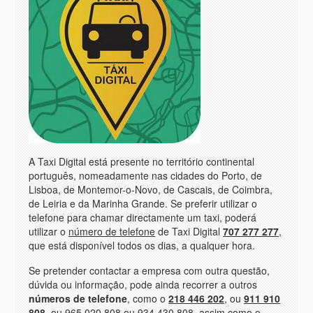
A Taxi Digital está presente no território continental
português, nomeadamente nas cidades do Porto, de
Lisboa, de Montemor-o-Novo, de Cascais, de Coimbra,
de Leiria e da Marinha Grande. Se preferir utilizar o
telefone para chamar directamente um taxi, poderá
utilizar o
número de telefone
de Taxi Digital
707 277 277
,
que está disponível todos os dias, a qualquer hora.
Se pretender contactar a empresa com outra questão,
dúvida ou informação, pode ainda recorrer a outros
números de telefone
, como o
218 446 202
, ou
911 910
808
, ou
965 020 808
ou
934 430 808
, assim como o