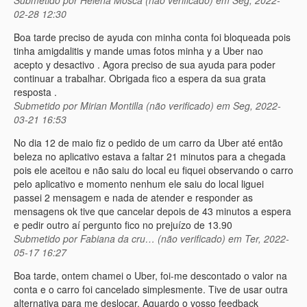
02-28 12:30
Boa tarde preciso de ayuda con minha conta foi bloqueada pois
tinha amigdalitis y mande umas fotos minha y a Uber nao
acepto y desactivo . Agora preciso de sua ayuda para poder
continuar a trabalhar. Obrigada fico a espera da sua grata
resposta .
Submetido por
Mirian Montilla (não verificado)
em Seg, 2022-
03-21 16:53
No dia 12 de maio fiz o pedido de um carro da Uber até então
beleza no aplicativo estava a faltar 21 minutos para a chegada
pois ele aceitou e não saiu do local eu fiquei observando o carro
pelo aplicativo e momento nenhum ele saiu do local liguei
passei 2 mensagem e nada de atender e responder as
mensagens ok tive que cancelar depois de 43 minutos a espera
e pedir outro aí pergunto fico no prejuízo de 13.90
Submetido por
Fabiana da cru… (não verificado)
em Ter, 2022-
05-17 16:27
Boa tarde, ontem chamei o Uber, foi-me descontado o valor na
conta e o carro foi cancelado simplesmente. Tive de usar outra
alternativa para me deslocar. Aguardo o vosso feedback