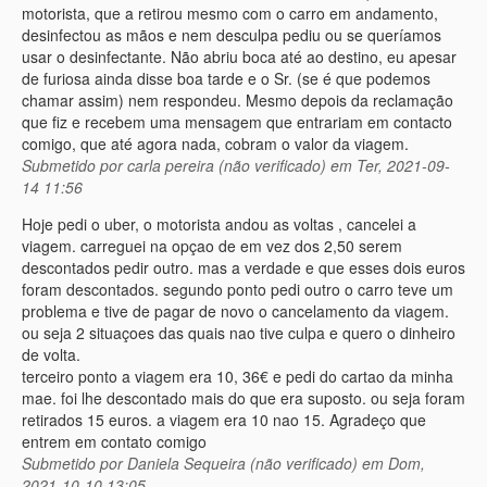
motorista, que a retirou mesmo com o carro em andamento,
desinfectou as mãos e nem desculpa pediu ou se queríamos
usar o desinfectante. Não abriu boca até ao destino, eu apesar
de furiosa ainda disse boa tarde e o Sr. (se é que podemos
chamar assim) nem respondeu. Mesmo depois da reclamação
que fiz e recebem uma mensagem que entrariam em contacto
comigo, que até agora nada, cobram o valor da viagem.
Submetido por
carla pereira (não verificado)
em Ter, 2021-09-
14 11:56
Hoje pedi o uber, o motorista andou as voltas , cancelei a
viagem. carreguei na opçao de em vez dos 2,50 serem
descontados pedir outro. mas a verdade e que esses dois euros
foram descontados. segundo ponto pedi outro o carro teve um
problema e tive de pagar de novo o cancelamento da viagem.
ou seja 2 situaçoes das quais nao tive culpa e quero o dinheiro
de volta.
terceiro ponto a viagem era 10, 36€ e pedi do cartao da minha
mae. foi lhe descontado mais do que era suposto. ou seja foram
retirados 15 euros. a viagem era 10 nao 15. Agradeço que
entrem em contato comigo
Submetido por
Daniela Sequeira (não verificado)
em Dom,
2021-10-10 13:05