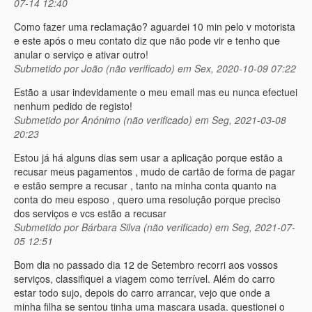
07-14 12:40
Como fazer uma reclamação? aguardei 10 min pelo v motorista
e este após o meu contato diz que não pode vir e tenho que
anular o serviço e ativar outro!
Submetido por
João (não verificado)
em Sex, 2020-10-09 07:22
Estão a usar indevidamente o meu email mas eu nunca efectuei
nenhum pedido de registo!
Submetido por
Anónimo (não verificado)
em Seg, 2021-03-08
20:23
Estou já há alguns dias sem usar a aplicação porque estão a
recusar meus pagamentos , mudo de cartão de forma de pagar
e estão sempre a recusar , tanto na minha conta quanto na
conta do meu esposo , quero uma resolução porque preciso
dos serviços e vcs estão a recusar
Submetido por
Bárbara Silva (não verificado)
em Seg, 2021-07-
05 12:51
Bom dia no passado dia 12 de Setembro recorri aos vossos
serviços, classifiquei a viagem como terrível. Além do carro
estar todo sujo, depois do carro arrancar, vejo que onde a
minha filha se sentou tinha uma mascara usada. questionei o