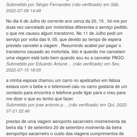
Submetido por
Sérgio Fernandes (não verificado)
em Sáb,
2022-07-09 14:49
No dia 6 de Julho do corrente ano cerca da 20, 15 , foi-me por
duas vez cancelado por motoristas diferentes o serviço pedido,
o que me causou algum transtorno. No 11 de Julho pedi um
serviço por volta das 9, 05, que devido ao tempo de espera
previsto cancelei a viagem , Resumindo acabei por pagar o
transtorno causado ao motorista. Isto é quando me cancelam
uma viagem está tudo bem quando sou eu a cancelar PAGO.
Submetido por
Eduardo Antune… (não verificado)
em Sex,
2022-07-15 18:05
a minha esposa chamou um carro no apelicativo em lisboa
estava com o bebe e o telemovel caiu no carro gostaria de um
contacto para encontra o telefone pode ligar para o meu para
me dizer o que eu tenho que fazer.
Submetido por
jose antonio p… (não verificado)
em Qui, 2022-
07-21 22:46
preciso de uma viagem aeroporto sacarneiro moimementa da
beira dia 1 de setembro 20 de setembro moimenta da beira
aeroportpo sacarneiro o custo das viagens cumprimentos de