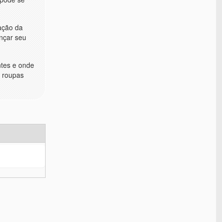
ação da
ançar seu
ntes e onde
s roupas