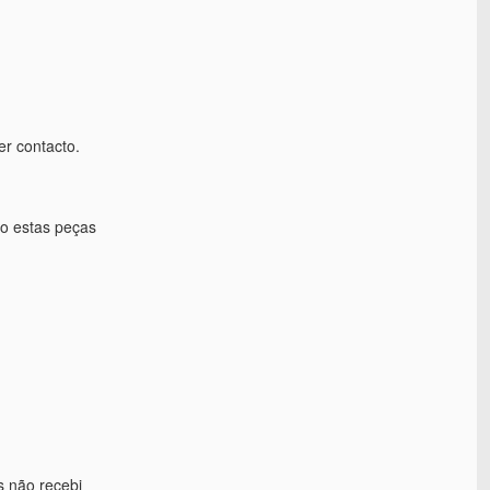
r contacto.
ro estas peças
s não recebi