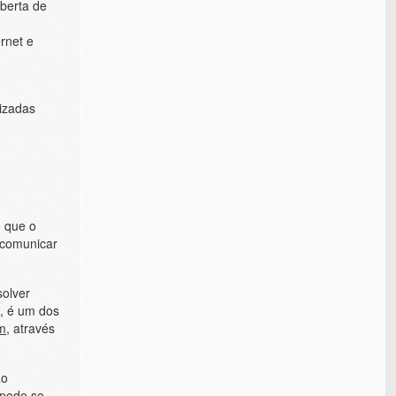
berta de
rnet e
lizadas
o que o
 comunicar
solver
m, é um dos
m
, através
ão
 pode se