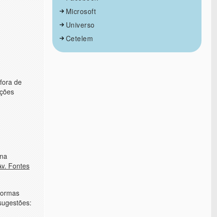
Microsoft
Universo
Cetelem
fora de
ições
 na
Av. Fontes
 formas
sugestões: