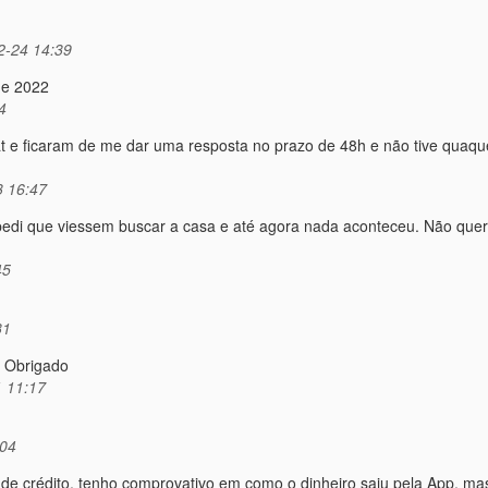
2-24 14:39
de 2022
4
e ficaram de me dar uma resposta no prazo de 48h e não tive quaque
 16:47
, pedi que viessem buscar a casa e até agora nada aconteceu. Não que
45
31
 Obrigado
 11:17
:04
 de crédito, tenho comprovativo em como o dinheiro saiu pela App, ma