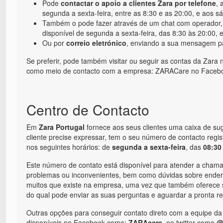
Pode
contactar o apoio a clientes Zara por telefone
, 
segunda a sexta-feira, entre as 8:30 e as 20:00, e aos s
Também o pode fazer através de um chat com operador, em
disponível de segunda a sexta-feira, das 8:30 às 20:00, 
Ou por
correio eletrónico
, enviando a sua mensagem p
Se preferir, pode também visitar ou seguir as contas da Zara n
como meio de contacto com a empresa: ZARACare no Facebo
Centro de Contacto
Em
Zara
Portugal
fornece aos seus clientes uma caixa de sug
cliente precise expressar, tem o seu número de contacto reg
nos seguintes horários: de
segunda a sexta-feira
, das
08:30
Este número de contato está disponível para atender a chamad
problemas ou inconvenientes, bem como dúvidas sobre endereç
muitos que existe na empresa, uma vez que também oferece s
do qual pode enviar as suas perguntas e aguardar a pronta re
Outras opções para conseguir contato direto com a equipe d
disponíveis no Facebook como:
ZARAcare
, no twitter como
@