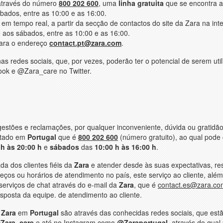
através do número
800 202 600
, uma
linha gratuita
que se encontra a
ábados, entre as 10:00 e as 16:00.
 tempo real, a partir da secção de contactos do site da Zara na inte
e aos sábados, entre as 10:00 e as 16:00.
ara o endereço
contact.pt@zara.com
.
as redes sociais, que, por vezes, poderão ter o potencial de serem uti
ok e @Zara_care no Twitter.
estões e reclamações, por qualquer inconveniente, dúvida ou gratidã
istado em
Portugal
que é
800 202 600
(número gratuito), ao qual pode
 h às 20:00 h
e
sábados
das
10:00 h às 16:00 h
.
a dos clientes fiéis da
Zara
e atender desde às suas expectativas, re
os ou horários de atendimento no país, este serviço ao cliente, alé
erviços de chat através do e-mail da
Zara
, que é
contact.es@zara.co
sposta da equipe. de atendimento ao cliente.
a
Zara
em
Portugal
são através das conhecidas redes sociais, que est
Zara_care
e até no Instagram como
@Zaraportugal
, através do qual