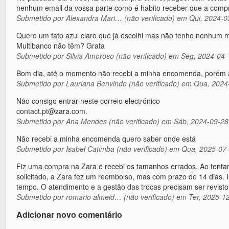
nenhum email da vossa parte como é habito receber que a comp
Submetido por
Alexandra Mari… (não verificado)
em Qui, 2024-0
Quero um fato azul claro que já escolhi mas não tenho nenhum
Multibanco não têm? Grata
Submetido por
Silvia Amoroso (não verificado)
em Seg, 2024-04-
Bom dia, até o momento não recebi a minha encomenda, porém aq
Submetido por
Lauriana Benvindo (não verificado)
em Qua, 2024-
Não consigo entrar neste correio electrónico
contact.pt@zara.com.
Submetido por
Ana Mendes (não verificado)
em Sáb, 2024-09-28
Não recebi a minha encomenda quero saber onde está
Submetido por
Isabel Catimba (não verificado)
em Qua, 2025-07-
Fiz uma compra na Zara e recebi os tamanhos errados. Ao tentar t
solicitado, a Zara fez um reembolso, mas com prazo de 14 dias. I
tempo. O atendimento e a gestão das trocas precisam ser revisto
Submetido por
romario almeid… (não verificado)
em Ter, 2025-12
Adicionar novo comentário