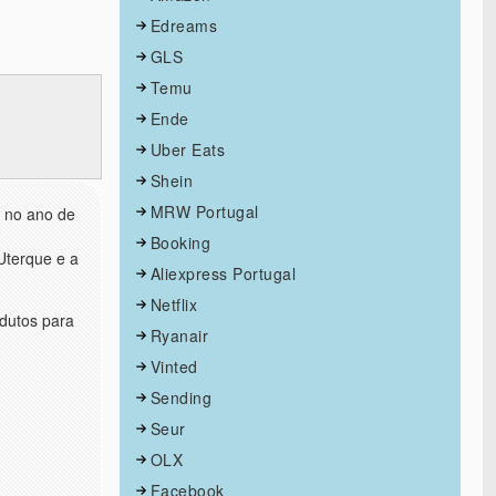
Edreams
GLS
Temu
Ende
Uber Eats
Shein
MRW Portugal
, no ano de
Booking
 Uterque e a
Aliexpress Portugal
Netflix
dutos para
Ryanair
Vinted
Sending
Seur
OLX
Facebook