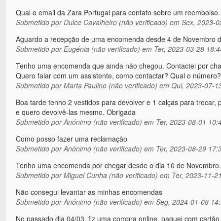
Qual o email da Zara Portugal para contato sobre um reembolso.
Submetido por
Dulce Cavalheiro (não verificado)
em Sex, 2023-0
Aguardo a recepção de uma encomenda desde 4 de Novembro 
Submetido por
Eugénia (não verificado)
em Ter, 2023-03-28 18:4
Tenho uma encomenda que ainda não chegou. Contactei por chat 
Quero falar com um assistente, como contactar? Qual o número?
Submetido por
Marta Paulino (não verificado)
em Qui, 2023-07-13
Boa tarde tenho 2 vestidos para devolver e 1 calças para trocar
e quero devolvê-las mesmo. Obrigada
Submetido por
Anónimo (não verificado)
em Ter, 2023-08-01 10:
Como posso fazer uma reclamação
Submetido por
Anónimo (não verificado)
em Ter, 2023-08-29 17:
Tenho uma encomenda por chegar desde o dia 10 de Novembro.
Submetido por
Miguel Cunha (não verificado)
em Ter, 2023-11-21
Não consegui levantar as minhas encomendas
Submetido por
Anónimo (não verificado)
em Seg, 2024-01-08 14
No passado dia 04/03, fiz uma compra online, paguei com cartão