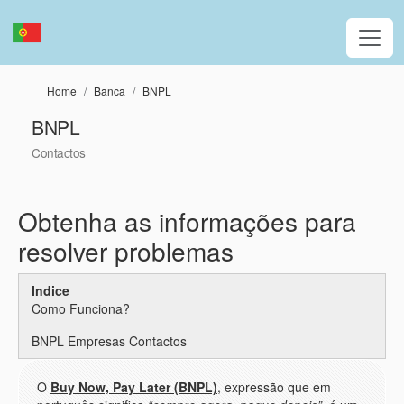
Passar para o conteúdo principal
Home
Banca
BNPL
BNPL
Contactos
Obtenha as informações para
resolver problemas
Indice
Como Funciona?
BNPL Empresas Contactos
O
Buy Now, Pay Later (BNPL)
, expressão que em