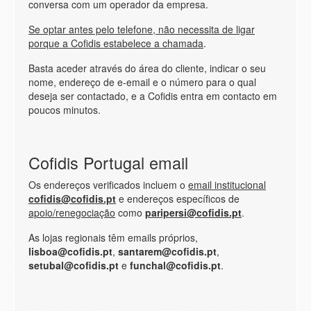
conversa com um operador da empresa.
Se optar antes pelo telefone, não necessita de ligar
porque a Cofidis estabelece a chamada
.
Basta aceder através do área do cliente, indicar o seu
nome, endereço de e-email e o número para o qual
deseja ser contactado, e a Cofidis entra em contacto em
poucos minutos.
Cofidis Portugal email
Os endereços verificados incluem o
email institucional
cofidis@cofidis.pt
e endereços específicos de
apoio/renegociação
como
paripersi@cofidis.pt
.
As lojas regionais têm emails próprios,
lisboa@cofidis.pt
,
santarem@cofidis.pt
,
setubal@cofidis.pt
e
funchal@cofidis.pt
.