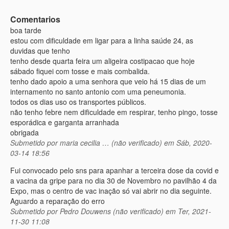
Comentarios
boa tarde
estou com dificuldade em ligar para a linha saúde 24, as
duvidas que tenho
tenho desde quarta feira um aligeira costipacao que hoje
sábado fiquei com tosse e mais combalida.
tenho dado apoio a uma senhora que veio há 15 dias de um
internamento no santo antonio com uma peneumonia.
todos os dias uso os transportes públicos.
não tenho febre nem dificuldade em respirar, tenho pingo, tosse
esporádica e garganta arranhada
obrigada
Submetido por
maria cecilia … (não verificado)
em Sáb, 2020-
03-14 18:56
Fui convocado pelo sns para apanhar a terceira dose da covid e
a vacina da gripe para no dia 30 de Novembro no pavilhão 4 da
Expo, mas o centro de vac inação só vai abrir no dia seguinte.
Aguardo a reparação do erro
Submetido por
Pedro Douwens (não verificado)
em Ter, 2021-
11-30 11:08