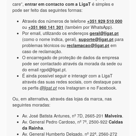
care”,
entrar em contacto com a LigaT
é simples e
pode ser feito das seguintes formas:
Através dos números de telefone
+351 929 510 000
ou
+351 960 141 301
(também por WhatsApp).
Por email, utilizando os endereços
geral@ligat.pt
(como o nome indica, geral),
suporte@ligat.pt
para
problemas técnicos ou
reclamacao@ligat.pt
em
caso de reclamação.
O encarregado de proteção de dados da empresa
pode ser contactado através da morada da sede ou
do email rgpd@ligat.pt.
É ainda possível seguir e interagir com a LigaT
através das suas redes sociais, com destaque para
os perfis
@ligat.pt
nos Instagram e no Facebook.
Ou, em alternativa, através das lojas da marca, nas
seguintes moradas:
Av. José Batista Antunes, nº 7D, 2665-201
Malveira
.
Av. General Pedro Cardoso, nº 7ª, 2500-922
Caldas
da Rainha
.
Av. General Humberto Delgado, nº 22ª, 2560-272