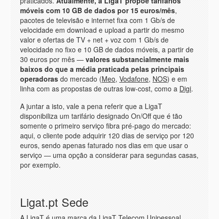
praticados.
Atualmente, a LigaT propõe tarifários
móveis com 10 GB de dados por 15 euros/mês
,
pacotes de televisão e internet fixa com 1 Gb/s de
velocidade em download e upload a partir do mesmo
valor e ofertas de TV + net + voz com 1 Gb/s de
velocidade no fixo e 10 GB de dados móveis, a partir de
30 euros por mês —
valores substancialmente mais
baixos do que a média praticada pelas principais
operadoras
do mercado (
Meo
,
Vodafone
,
NOS
) e em
linha com as propostas de outras low-cost, como a
Digi
.
A juntar a isto, vale a pena referir que a LigaT
disponibiliza um tarifário designado On/Off que é tão
somente o primeiro serviço fibra pré-pago do mercado:
aqui, o cliente pode adquirir 120 dias de serviço por 120
euros, sendo apenas faturado nos dias em que usar o
serviço — uma opção a considerar para segundas casas,
por exemplo.
Ligat.pt Sede
A LigaT é uma marca da LigaT Telecom Unipessoal