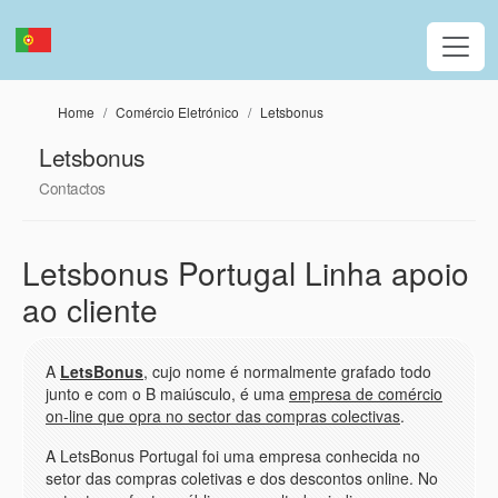
Passar para o conteúdo principal
Home
Comércio Eletrónico
Letsbonus
Letsbonus
Contactos
Letsbonus Portugal Linha apoio
ao cliente
A
LetsBonus
, cujo nome é normalmente grafado todo
junto e com o B maiúsculo, é uma
empresa de comércio
on-line que opra no sector das compras colectivas
.
A LetsBonus Portugal foi uma empresa conhecida no
setor das compras coletivas e dos descontos online. No