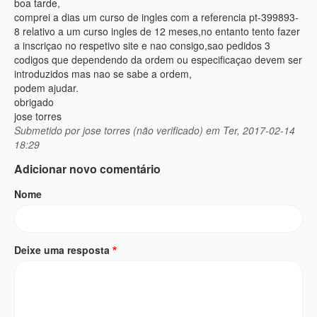
boa tarde,
comprei a dias um curso de ingles com a referencia pt-399893-
8 relativo a um curso ingles de 12 meses,no entanto tento fazer
a inscriçao no respetivo site e nao consigo,sao pedidos 3
codigos que dependendo da ordem ou especificaçao devem ser
introduzidos mas nao se sabe a ordem,
podem ajudar.
obrigado
jose torres
Submetido por
jose torres (não verificado)
em Ter, 2017-02-14
18:29
Adicionar novo comentário
Nome
Deixe uma resposta