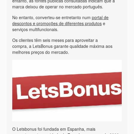
entanto, as fontes públicas consultadas indicam que a
marca deixou de operar no mercado português.
No entanto, converteu-se entretanto num
portal de
descontos e promoções de diferentes produtos
e
serviços multifuncionais.
Os clientes têm seis meses para aproveitar a
compra, a LetsBonus garante qualidade máxima aos
melhores preços do mercado.
O Letsbonus foi fundada em Espanha, mais