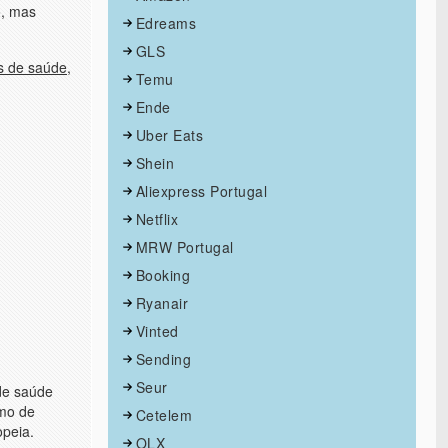
o, mas
Edreams
GLS
s de saúde
,
Temu
Ende
Uber Eats
Shein
Aliexpress Portugal
Netflix
MRW Portugal
Booking
Ryanair
Vinted
Sending
Seur
 de saúde
smo de
Cetelem
opeia.
OLX