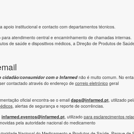
a apoio institucional e contacto com departamentos técnicos.
zado para atendimento central e encaminhamento de chamadas internas.
utos de saúde e dispositivos médicos, a Direção de Produtos de Saúd
email
do cidadão/consumidor com o Infarmed
não é muito comum. No enta
 ser contactado através do endereço de
correio eletrónico
geral
mentação oficial encontra-se o email
daps@infarmed.pt
, utilizado pe
médicos
, alertas de segurança e reporte de ocorrências.
é
infarmed.eventos@infarmed.pt
, utilizado
para esclarecimentos rela
promovidas pela autoridade nacional do medicamento
utoridade Nacional do Medicamento e Produtos de Saúde,
Parque de 