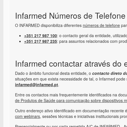
Infarmed Números de Telefone
O INFARMED disponibiliza diferentes
números de telefone
par
+351 217 987 100
: o contacto geral da entidade, utili
+351 217 987 235
: para assuntos relacionados com prod
Infarmed contactar através do 
Dado o âmbito funcional desta entidade, o
contacto direto 
situações em que exista necessidade de tal, o Infarmed pode
infarmed@infarmed.pt
.
Entre os contactos mais frequentemente identificados na docu
de Produtos de Saúde para comunicação sobre dispositivos 
Outro endereço ativo identificado em documentação recente 
com webinars
, sessões técnicas e iniciativas institucionais 
Presencialmente
ou por carta remetida A/C de INFARMED - A