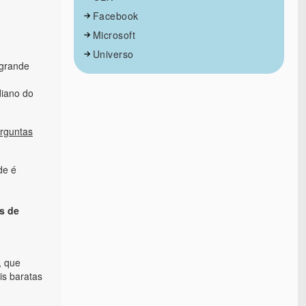
Facebook
Microsoft
Universo
 grande
diano do
erguntas
de é
s de
, que
is baratas