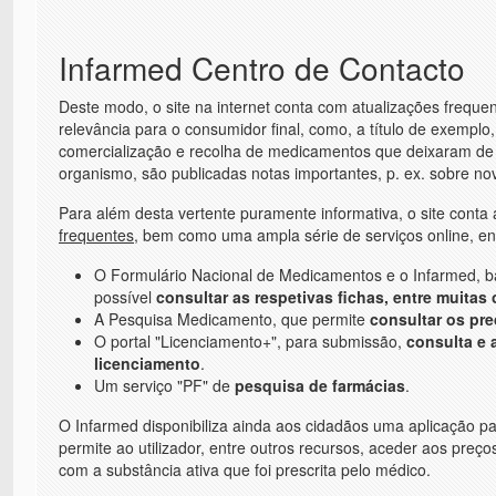
Infarmed Centro de Contacto
Deste modo, o
site
na internet conta com atualizações frequen
relevância para o consumidor final, como, a título de exempl
comercialização e recolha de medicamentos que deixaram de s
organismo, são publicadas notas importantes, p. ex. sobre no
Para além desta vertente puramente informativa, o site con
frequentes
, bem como uma ampla série de serviços online, ent
O Formulário Nacional de Medicamentos e o Infarmed, 
possível
consultar as respetivas fichas, entre muitas 
A Pesquisa Medicamento, que permite
consultar os pr
O portal "Licenciamento+", para submissão,
consulta e
licenciamento
.
Um serviço "PF" de
pesquisa de farmácias
.
O Infarmed disponibiliza ainda aos cidadãos uma aplicação p
permite ao utilizador, entre outros recursos, aceder aos preç
com a substância ativa que foi prescrita pelo médico.