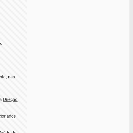
e.
nto, nas
la
Direção
cionados
Saúde de