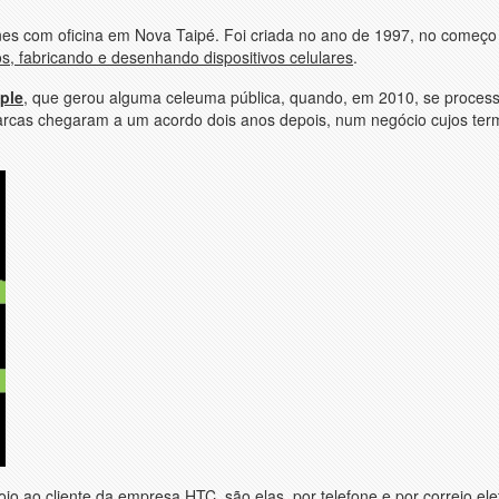
s com oficina em Nova Taipé. Foi criada no ano de 1997, no começ
, fabricando e desenhando dispositivos celulares
.
ple
, que gerou alguma celeuma pública, quando, em 2010, se proces
arcas chegaram a um acordo dois anos depois, num negócio cujos ter
oio ao cliente da empresa HTC
, são elas, por telefone e por correio ele