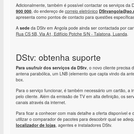
Adicionalmente, também é possível contactar os serviços da 
900 000
, do endereço de
correio eletrónico
DStvangola@ao.m
apresenta como pontos de contacto para questões específic
A
sede
da DStv em Angola pode ainda ser contactada por carta 
Rua CS 5B, Via A1, Edifício Potche S/N - Talatona, Luanda
.
DStv: obtenha suporte
Para usufruir dos serviços da DStv
, o novo cliente precisa 
antena parabólica, um LNB (elemento que capta vindo da ante
box.
Para o serviço funcionar, é também necessário um cartão, a i
pelo cliente. Além da emissão de TV em alta definição, os ser
canais através da internet.
Para ficar a conhecer com mais detalhe a oferta disponível e d
utilizar o comparador de pacotes para descobrir qual se ad
localizador de lojas
, agentes e instaladores DStv.