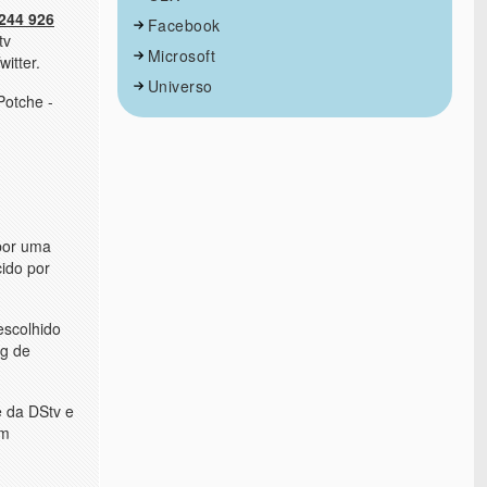
244 926
Facebook
tv
Microsoft
itter.
Universo
Potche -
 por uma
ido por
escolhido
ng de
e da DStv e
um