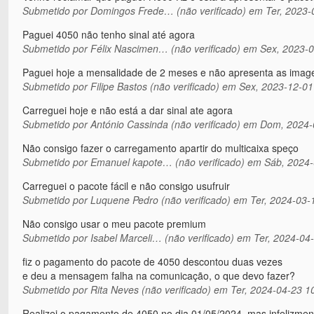
Submetido por
Domingos Frede… (não verificado)
em Ter, 2023-
Paguei 4050 não tenho sinal até agora
Submetido por
Félix Nascimen… (não verificado)
em Sex, 2023-0
Paguei hoje a mensalidade de 2 meses e não apresenta as imag
Submetido por
Filipe Bastos (não verificado)
em Sex, 2023-12-01
Carreguei hoje e não está a dar sinal ate agora
Submetido por
António Cassinda (não verificado)
em Dom, 2024-0
Não consigo fazer o carregamento apartir do multicaixa speço
Submetido por
Emanuel kapote… (não verificado)
em Sáb, 2024-
Carreguei o pacote fácil e não consigo usufruir
Submetido por
Luquene Pedro (não verificado)
em Ter, 2024-03-
Não consigo usar o meu pacote premium
Submetido por
Isabel Marceli… (não verificado)
em Ter, 2024-04-
fiz o pagamento do pacote de 4050 descontou duas vezes
e deu a mensagem falha na comunicação, o que devo fazer?
Submetido por
Rita Neves (não verificado)
em Ter, 2024-04-23 1
Realizei o pagamento de 4050 no dia 01/05/2024, mas infelizmen