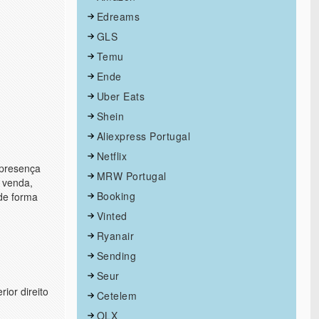
Edreams
GLS
Temu
Ende
Uber Eats
Shein
Aliexpress Portugal
Netflix
 presença
MRW Portugal
 venda,
Booking
 de forma
Vinted
Ryanair
Sending
Seur
rior direito
Cetelem
OLX