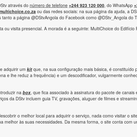
DStv através do
número de telefone
+244 923 120 000
, do WhatsApp
+
ultichoice.co.za
ou das redes sociais: na sua página da ajuda, a DS
as tanto a página @DStvAngola do Facebook como @DStv_Angola do Tw
ou visita presencial. A morada é a seguinte: MultiChoice do Edifício 
de adquirir um
kit
que, na sua configuração mais básica, é constituído
na e lhe reduz a frequência) e um descodificador, vulgarmente conhec
ntroduzir na
box
, que fica associado à assinatura do pacote de canais 
viços da DStv incluem guia TV, gravações, aluguer de filmes e streami
escobrir o melhor local para adquirir o serviço, nada como visitar o sit
equa melhor às suas necessidades. Da mesma forma, o site conta com 