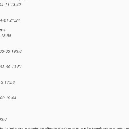
04-11 13:42
4-21 21:24
ens
 18:58
3-03 19:06
03-09 13:51
12 17:56
09 19:44
0:00
te liguei para o apoio ao cliente disseram que não receberam o meu 