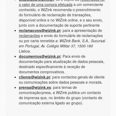
o valor de uma compra efetuada
a um comerciante
conhecido, o WiZink recomenda o preenchimento
do formulário de reclamação de transações,
disponível online e no WiZink online, e o seu envio,
junto com a documentação de suporte pertinente
reclamacoes@wizink.pt
: para a apresentação de
reclamações
e envio do formulário de reclamações
ou por carta remetida a:
WiZink Bank, S.A., Sucursal
em Portugal, Av. Colégio Militar 37, 1500-180
Lisboa
.
documentos@wizink.pt
: Para envio de
documentação para atualização de dados pessoais,
destinado especificamente à receção de
documentos comprovativos.
cliente@wizink.pt
: para contactos gerais de cliente
ou comunicações sobre dados pessoais e morada.
prensa@wizink.es
: para temas de
comunicação/press, a WiZink publica um contacto
de imprensa que, no âmbito do grupo (contacto de
comunicação externa ligado ao grupo).