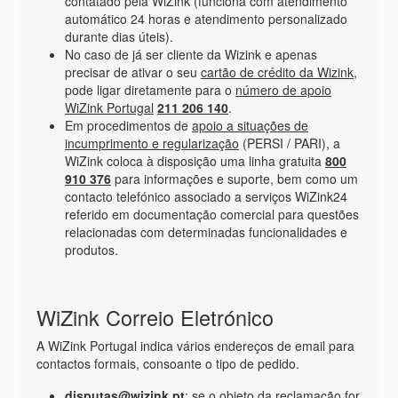
contatado pela WiZink (funciona com atendimento
automático 24 horas e atendimento personalizado
durante dias úteis).
No caso de já ser cliente da Wizink e apenas
precisar de ativar o seu
cartão de crédito da Wizink
,
pode ligar diretamente para o
número de apoio
WiZink Portugal
211 206 140
.
Em procedimentos de
apoio a situações de
incumprimento e regularização
(PERSI / PARI), a
WiZink coloca à disposição uma linha gratuita
800
910 376
para informações e suporte, bem como um
contacto telefónico associado a serviços WiZink24
referido em documentação comercial para questões
relacionadas com determinadas funcionalidades e
produtos.
WiZink Correio Eletrónico
A WiZink Portugal indica vários endereços de email para
contactos formais, consoante o tipo de pedido.
disputas@wizink.pt
: se o objeto da
reclamação for