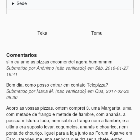
Sede
Teka
Temu
Comentarios
sim eu amo as pizzas encomendei agora hummmmm
Submetido por
Anónimo (não verificado)
em Sáb, 2018-01-27
19:41
Bom dia, como posso entrar em contato Telepizza?
Submetido por
Maria M. (não verificado)
em Qua, 2017-02-22
08:30
Adoro as vossas pizzas, ontem comprei 3, uma Margarita, uma
com metade de frango e metade de fiambre, com ananás. a
pessoa misturou tudo, nem sabia a frango nem a fiambre, e a
ultima era suposto levar, cogumelos, ananás e chouriço, nem
ponta de chouriço, liguei para a loja junto ao Forum Algarve em
Faro, atendeu-me uma senhora que diz ser a chefe, então