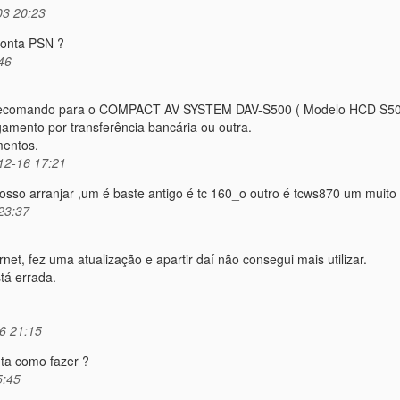
03 20:23
conta PSN ?
46
um Telecomando para o COMPACT AV SYSTEM DAV-S500 ( Modelo HCD S50
amento por transferência bancária ou outra.
mentos.
12-16 17:21
osso arranjar ,um é baste antigo é tc 160_o outro é tcws870 um muito
23:37
t, fez uma atualização e apartir daí não consegui mais utilizar.
tá errada.
6 21:15
ta como fazer ?
5:45