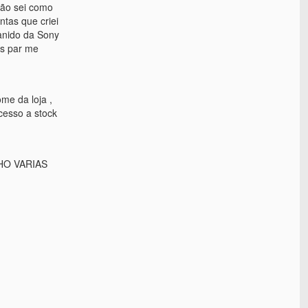
não sei como
ntas que criei
anido da Sony
os par me
me da loja ,
cesso a stock
HO VARIAS