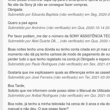
No site da Sony já não se consegue fazer compras.
Obrigada
Submetido por
Eduarda Baptista (não verificado)
em Seg, 2020-0
Quero a ps4 agora
Submetido por
Anónimo (não verificado)
em Qua, 2020-10-14 20
Por favor podiam_me dar o número da SONY ASSISTÊNCIA T
Submetido por
Abel Duarte DA… (não verificado)
em Qua, 2020-1
Boas noites tenho uma dúvida eu tenho conta criada em pt mas 
momento não dá pq tenho cartoes de modo de pagamento de outr
perder tudo o que tenho registado na conta pt.Obrigado e espe
Submetido por
Paulo Rodrigues (não verificado)
em Sex, 2021-01
Gostaria que me explicassem quais as diferenças entre as cass
Submetido por
José Ferreira (não verificado)
em Ter, 2021-03-30
Boa Tarde,
Solicito que me informem onde posso obter o Manual de Utiliza
Submetido por
Anibal Rodrigues (não verificado)
em Qui, 2021-09
Boa noite, já tenho a minha televisão há cerca de 3 anos e ela do
manual e não deu. O que posso fazer?