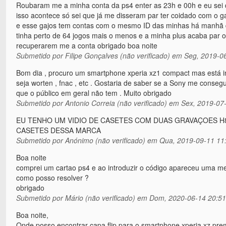
Roubaram me a minha conta da ps4 enter as 23h e 00h e eu sei 
isso acontece só sei que já me disseram par ter coidado com o ga
e esse gajos tem contas com o mesmo ID das minhas há manhã d
tinha perto de 64 jogos mais o menos e a minha plus acaba par
recuperarem me a conta obrigado boa noite
Submetido por
Filipe Gonçalves (não verificado)
em Seg, 2019-06
Bom dia , procuro um smartphone xperia xz1 compact mas está in
seja worten , fnac , etc . Gostaria de saber se a Sony me conseg
que o público em geral não tem . Muito obrigado
Submetido por
Antonio Correia (não verificado)
em Sex, 2019-07-
EU TENHO UM VIDIO DE CASETES COM DUAS GRAVAÇOES H
CASETES DESSA MARCA
Submetido por
Anónimo (não verificado)
em Qua, 2019-09-11 11
Boa noite
comprei um cartao ps4 e ao introduzir o código apareceu uma mens
como posso resolver ?
obrigado
Submetido por
Mário (não verificado)
em Dom, 2020-06-14 20:51
Boa noite,
Onde posso encontrar capa flip para o smartphone xperia xz pr