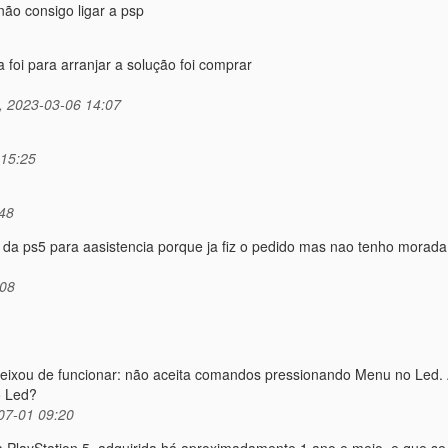
ão consigo ligar a psp
foi para arranjar a solução foi comprar
 2023-03-06 14:07
 15:25
48
 ps5 para aasistencia porque ja fiz o pedido mas nao tenho morada
:08
ixou de funcionar: não aceita comandos pressionando Menu no Led.
o Led?
07-01 09:20
 PlayStation 5, adquirida há aproximadamente 1 ano e meio, e que se