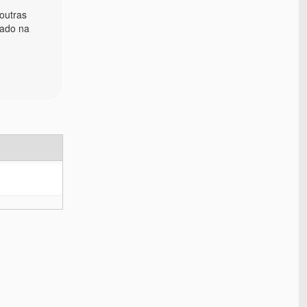
 outras
zado na