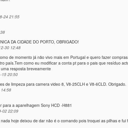
8-24 21:55
:38
ÉCNICA DA CIDADE DO PORTO, OBRIGADO!
2-30 12:48
como de momento já não vivo mais em Portugal e quero fazer compras
o país.Tem como eu modificar a conta pt para o pais que resíduo ac
ro uma resposta breveamente
-15 20:50
etes de limpeza para camera video 8, V8-25CLH e V8-6CLD. Obrigado.
 14:58
dor para a aparelhagem Sony HCD -H881
-02 22:09
 nada hoje deixou de dar não é o comando pois troquei as pilhas e fui 