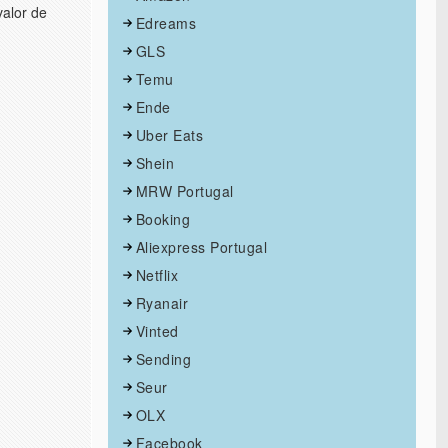
valor de
Edreams
GLS
Temu
Ende
Uber Eats
Shein
MRW Portugal
Booking
Aliexpress Portugal
Netflix
Ryanair
Vinted
Sending
Seur
OLX
Facebook