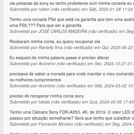
ola pessoas da sony eu tanho probeleme com minha consola eu n
Submetido por
ruben (não verificado)
em Sáb, 2023-01-28 11:24
Tenho uma consola PS4 que está na garantia que tem uma avaria 
uma PS5,??? Para que ser a garantia.
Submetido por
JOSÉ CARLOS MADEIRA (não verificado)
em Seg,
Roubaram minha conta, eu quero recuperar ela
Submetido por
Ranielly lima (não verificado)
em Qui, 2023-06-22
Eu esqueci da minha palavra passe e preciso alterar
Submetido por
Anónimo (não verificado)
em Sex, 2023-10-27 21:
precisava de saber a morada para onde mandar o meu comando da
os melhores cumprimentos
Submetido por
Anónimo (não verificado)
em Sáb, 2024-03-02 10
preciso de recuperar minha conta sony
Submetido por
tobias (não verificado)
em Qua, 2024-03-06 17:43
Tenho uma Câmara Sony FDR-AX53, 4K, de 2019. O visor LED de
passou por situação semelhante? Será que tenho que substituir 
Submetido por
Fernando Moreira (não verificado)
em Seg, 2024-
Venho por este meio apresentar uma reclamação relativa à minha