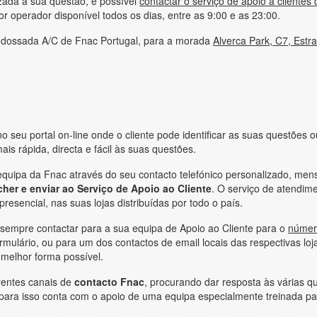
izada à sua questão, é possível
contactar o serviço de apoio a clientes
r operador disponível todos os dias, entre as 9:00 e as 23:00.
a endossada A/C de Fnac Portugal, para a morada
Alverca Park, C7, Estr
no seu portal on-line onde o cliente pode identificar as suas questões o
s rápida, directa e fácil às suas questões.
equipa da Fnac através do seu contacto telefónico personalizado, me
cher e enviar ao Serviço de Apoio ao Cliente
. O serviço de atendim
esencial, nas suas lojas distribuídas por todo o país.
 sempre contactar para a sua equipa de Apoio ao Cliente para o
númer
rmulário, ou para um dos contactos de email locais das respectivas loj
 melhor forma possível.
rentes canais de
contacto Fnac
, procurando dar resposta às várias q
 para isso conta com o apoio de uma equipa especialmente treinada par