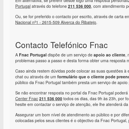
Em alternativa, se preferir desde logo uma resposta personal
Portugal
através do telefone
211 536 000
, com atendimento po
Ou, se for preferido o contacto por escrito, através de cart
Nacional nº1 - 2615-509 Alverca do Ribatejo
.
Contacto Telefónico Fnac
A
Fnac Portugal
dispõe de um serviço de
apoio ao cliente
, 
problemas passo a passo e desta forma obter uma resposta mai
Caso ainda restem dúvidas pode colocar as suas questões à 
chat ou através de um
formulário que o cliente pode preen
público da Fnac Portugal também presta um serviço de apoio pr
Se não encontrar resposta no portal da Fnac Portugal poderá
Center Fnac
211 536 000
todos os dias, das 9h às 23h, por fo
hesite em contactar o serviço de atenção, ele lhe atenderá da
Assegurar um bom nível de atendimento ao público e por dife
colocadas pelos seus clientes é o objectivo da Fnac Portugal,