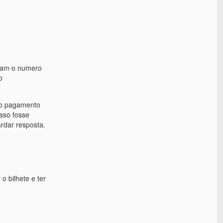
eram o numero
o
 o pagamento
aso fosse
rdar resposta.
o bilhete e ter