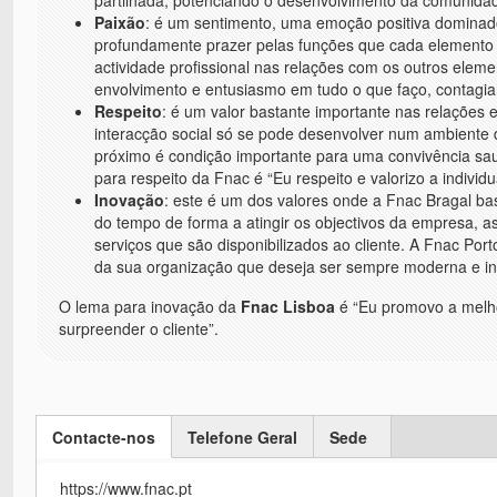
Paixão
: é um sentimento, uma emoção positiva dominado
profundamente prazer pelas funções que cada elemento
actividade profissional nas relações com os outros eleme
envolvimento e entusiasmo em tudo o que faço, contagian
Respeito
: é um valor bastante importante nas relações
interacção social só se pode desenvolver num ambiente 
próximo é condição importante para uma convivência saudá
para respeito da Fnac é “Eu respeito e valorizo a individ
Inovação
: este é um dos valores onde a Fnac Bragal bas
do tempo de forma a atingir os objectivos da empresa, 
serviços que são disponibilizados ao cliente. A Fnac Po
da sua organização que deseja ser sempre moderna e i
O lema para inovação da
Fnac Lisboa
é “Eu promovo a melho
surpreender o cliente”.
Contacte-nos
Telefone Geral
Sede
(active tab)
https://www.fnac.pt