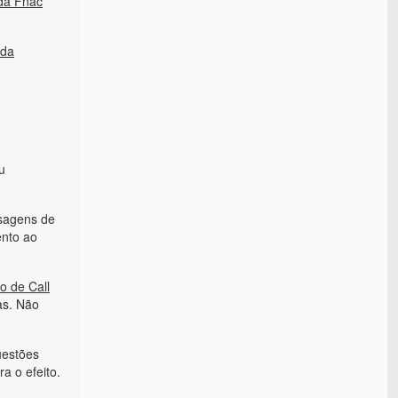
 da Fnac
ada
u
nsagens de
ento ao
o de Call
as. Não
uestões
a o efeito.