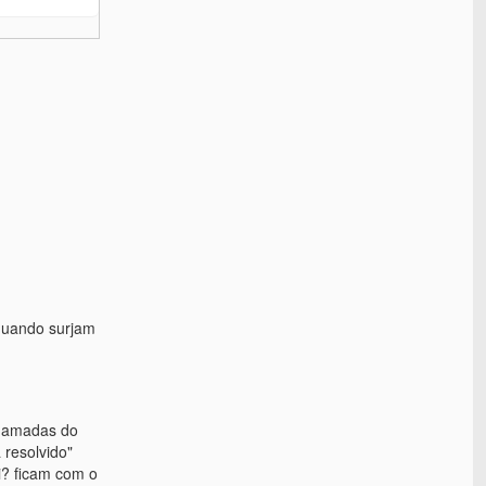
 quando surjam
chamadas do
 resolvido"
i? ficam com o