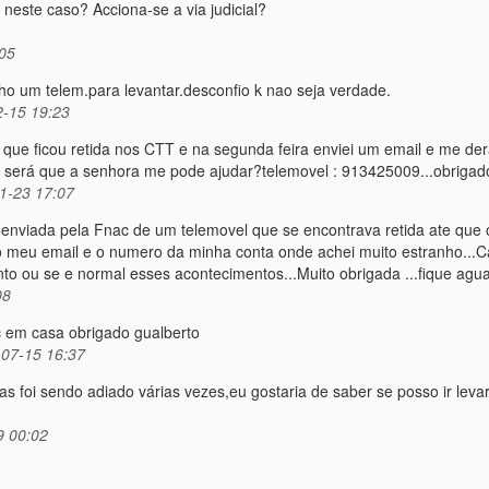
neste caso? Acciona-se a via judicial?
05
o um telem.para levantar.desconfio k nao seja verdade.
-15 19:23
 que ficou retida nos CTT e na segunda feira enviei um email e me d
será que a senhora me pode ajudar?telemovel : 913425009...obrigad
1-23 17:07
nviada pela Fnac de um telemovel que se encontrava retida ate que
o meu email e o numero da minha conta onde achei muito estranho...C
o ou se e normal esses acontecimentos...Muito obrigada ...fique agua
08
c em casa obrigado gualberto
07-15 16:37
 foi sendo adiado várias vezes,eu gostaria de saber se posso ir levar 
9 00:02