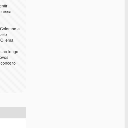
ntir
e essa
c Colombo a
pelo
. O lema
s ao longo
novos
 conceito