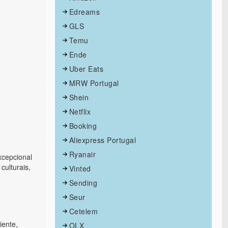
Edreams
GLS
Temu
Ende
Uber Eats
MRW Portugal
Shein
Netflix
Booking
Aliexpress Portugal
Ryanair
xcepcional
culturais,
Vinted
Sending
Seur
Cetelem
iente,
OLX