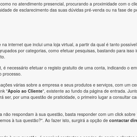
 como no atendimento presencial, procurando a proximidade com o cli
sidade de esclarecimento das suas dúvidas pré-venda ou na fase de p
na internet que inclui uma loja virtual, a partir da qual é tanto possíve
grupados por categorias, como efetuar pesquisas, bastando para isso i
to.
, é necessário efetuar o registo gratuito de uma conta, indicando o em
o processo.
rmações várias sobre a empresa e seus produtos e serviços, com um ce
ink "
Apoio ao Cliente
", existente ao fundo da página de entrada. Jun
rá ser, por uma questão de praticidade, o primeiro lugar a consultar ca
da não respondam à sua questão, basta responder com um click sobre 
mos à tua questão?". Ao fazer isto, surgirá a opção de
contactar di