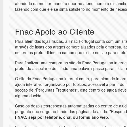
atende-lo da melhor maneira quer no atendimento à distância
fazendo com que ele se sinta satisfeito no momento de neces
Fnac Apoio ao Cliente
Para além das lojas físicas, a Fnac Portugal conta com um site 
através de listas dos artigos comercializados pela empresa, a
os termos pretendidos no campo que existe no site para o efei
Para finalizar uma compra no site da Fnac Portugal na internet
pretende associar e definindo uma palavra-passe para iniciar 
O site da Fnac Portugal na internet conta, para além de info
ajuda interativo, organizado por tópicos, acessível a partir do l
secção de
"Perguntas Frequentes"
, este centro de ajuda deve
alguma dúvida.
Caso os despistes/respostas automatizadas do centro de aju
pergunta que surge ao fundo das páginas de ajuda: "Responde
FNAC, seja por telefone, chat ou formulário web
.