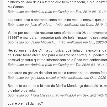
dinheiro do lado deles o tempo que bem entendem, e o que fazer 
MJ Santos
Submetido por
Anónimo (não verificado)
em Sex, 2019-08-16 19:
boa noite ,esta a aparecer como mens.no meu telemovel que tenh
Submetido por
jose alfredo d… (não verificado)
em Dom, 2019-12
Venho por este meio reclamar uma oferta do dia 28 de novembro
138667 e mandaram aguardar pois até hoje nimguem disse nada 
Submetido por
Jaime Miguel H… (não verificado)
em Qui, 2020-0
Recebi um sms dos CTT a comunicar que tinha uma encomenda e
de 1 euro fosse efectuado para o mesmo ser entregue...pediam 
possivel gostaria que me informassem se a Fnac tem conheciment
Submetido por
Anónimo (não verificado)
em Ter, 2020-03-10 14:
bao tarde eu gostav de saber se podia receber o meu cartão fna
Submetido por
gualberto casimiro (não verificado)
em Qua, 2020-
Boa noite eu tenho o bilhete da Marília Mendonça desde 2019, mas
o dinheiro de volta
Submetido por
Filipa Oliveira (não verificado)
em Sex, 2021-02-1
qual é o email da fnac?