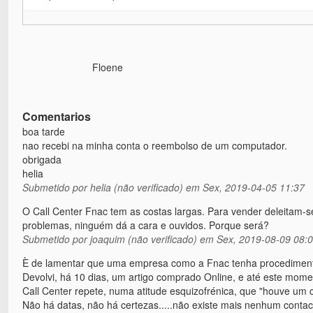
Floene
Comentarios
boa tarde
nao recebi na minha conta o reembolso de um computador.
obrigada
helia
Submetido por
helia (não verificado)
em Sex, 2019-04-05 11:37
O Call Center Fnac tem as costas largas. Para vender deleitam-se
problemas, ninguém dá a cara e ouvidos. Porque será?
Submetido por
joaquim (não verificado)
em Sex, 2019-08-09 08:
È de lamentar que uma empresa como a Fnac tenha procedimentos
Devolvi, há 10 dias, um artigo comprado Online, e até este mom
Call Center repete, numa atitude esquizofrénica, que "houve um 
Não há datas, não há certezas.....não existe mais nenhum contac