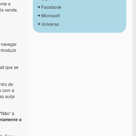
ente e
Facebook
ós venda.
Microsoft
Universo
l navegar
ntroduzir
ail que se
ntro de
to com a
so surja
"Não" à
retamente a