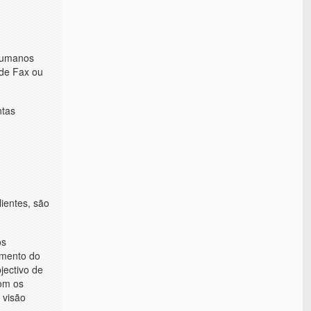
humanos
 de Fax ou
ntas
ientes, são
os
emento do
jectivo de
com os
 visão