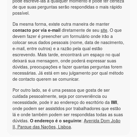
pode escrevê-las a qualquer momento e pode ter certeza
de que suas perguntas serão respondidas o mais rápido
possível.
Da mesma forma, existe outra maneira de manter
contacto por via e-mail
diretamente de seu
site
. O que
devem fazer é preencher um formulário onde irão a
colocar seus dados pessoais (nome, data de nascimento,
e-mail, entre outros) e a razão pela qual estão
escrevendo. Mais tarde, encontrará um espaço no qual
deixará sua mensagem, onde poderá expressar suas
dúvidas, preocupações e fazer quantas perguntas forem
necessárias. Já está em seu julgamento por qual método
de contacto querem se comunicar.
Por outro lado, se é uma pessoa que gosta de ser
cuidada pessoalmente, seja por conveniência ou
necessidade, pode ir ao endereço do escritório da
IMI
,
onde podem ser assistidos por trabalhadores que estão
lá e onde também podem ser respondidas todas as suas
dúvidas.
O endereço é o seguinte
:
Avenida Dom João
II, Parque das Nações, Lisboa
.