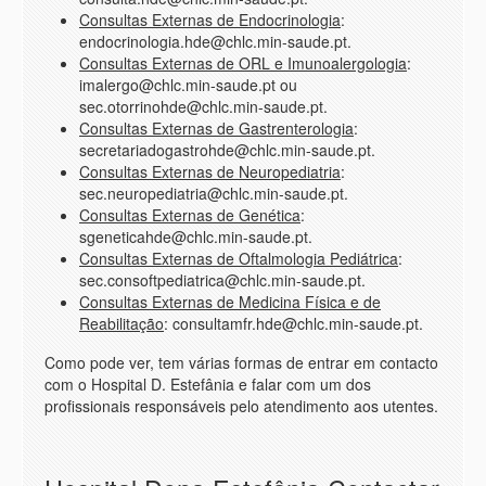
Consultas Externas de Endocrinologia
:
endocrinologia.hde@chlc.min-saude.pt.
Consultas Externas de ORL e Imunoalergologia
:
imalergo@chlc.min-saude.pt
ou
sec.otorrinohde@chlc.min-saude.pt.
Consultas Externas de Gastrenterologia
:
secretariadogastrohde@chlc.min-saude.pt.
Consultas Externas de Neuropediatria
:
sec.neuropediatria@chlc.min-saude.pt.
Consultas Externas de Genética
:
sgeneticahde@chlc.min-saude.pt.
Consultas Externas de Oftalmologia Pediátrica
:
sec.consoftpediatrica@chlc.min-saude.pt.
Consultas Externas de Medicina Física e de
Reabilitação
: consultamfr.hde@chlc.min-saude.pt.
Como pode ver, tem várias formas de entrar em contacto
com o Hospital D. Estefânia e falar com um dos
profissionais responsáveis pelo atendimento aos utentes.