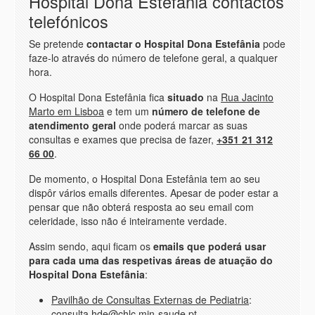
Hospital Dona Estefânia contactos
telefónicos
Se pretende
contactar o Hospital Dona Estefânia
pode
faze-lo através do número de telefone geral, a qualquer
hora.
O Hospital Dona Estefânia fica
situado
na
Rua Jacinto
Marto em Lisboa
e tem um
número de telefone de
atendimento geral
onde poderá marcar as suas
consultas e exames que precisa de fazer,
+351 21 312
66 00
.
De momento, o Hospital Dona Estefânia tem ao seu
dispôr vários emails diferentes. Apesar de poder estar a
pensar que não obterá resposta ao seu email com
celeridade, isso não é inteiramente verdade.
Assim sendo, aqui ficam os
emails que poderá usar
para cada uma das respetivas áreas de atuação do
Hospital Dona Estefânia
:
Pavilhão de Consultas Externas de Pediatria
:
consulta.hde@chlc.min-saude.pt.