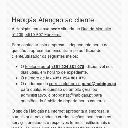
Habigás Atenção ao cliente
A Habigás tem a sua
sede
situada na
Rua de Montalto,
nº 139, 4510-607 Fânzeres
.
Para contactar esta empresa, independentemente da
questão a apresentar, encontram-se ao dispor do
cliente/utilizador os seguintes meios:
O
telefone geral
+351 224 881 078
, disponível nos
dias úteis, em horário de expediente.
O número de
fax
+351 224 881 079
.
O endereço de
correio eletrónico
geral@habigas.pt
para qualquer questão do âmbito geral ou
administrativo, e propostas@habigas.pt para
questões do âmbito do departamento comercial.
O site da Habigás na internet apresenta a empresa, a
sua história, novidades e credenciações, bem como os
serviços prestados e respetivos termos institucionais e