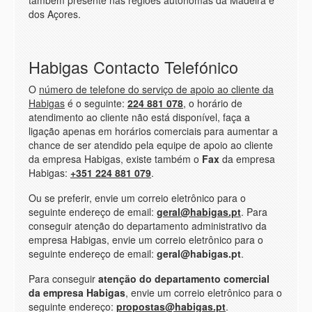
também presente nas regiões autónomas da Madeira e
dos Açores.
Habigas Contacto Telefónico
O
número de telefone do serviço de apoio ao cliente da
Habigas
é o seguinte:
224 881 078
, o horário de
atendimento ao cliente não está disponível, faça a
ligação apenas em horários comerciais para aumentar a
chance de ser atendido pela equipe de apoio ao cliente
da empresa Habigas, existe também o
Fax
da empresa
Habigas:
+351 224 881 079
.
Ou se preferir, envie um correio eletrônico para o
seguinte endereço de email:
geral@habigas.pt
. Para
conseguir atenção do departamento administrativo da
empresa Habigas, envie um correio eletrônico para o
seguinte endereço de email:
geral@habigas.pt
.
Para conseguir
atenção do departamento comercial
da empresa Habigas
, envie um correio eletrônico para o
seguinte endereço:
propostas@habigas.pt
.