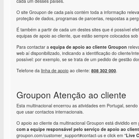
cada um desses países.
O site Groupon de cada país contém toda a informação relevan
proteção de dados, programas de parcerias, respostas a pergu
É também a partir de cada um destes sites que é possível efet
equipas de apoio ao cliente, que estão sempre colocados sob 
Para contactar a
equipa de apoio ao cliente Groupon
relev
web aí disponibilizado, indicando a identificação do cliente/in
possível: por exemplo, se se trata de um pedido de gestão d
Telefone da
linha de apoio
ao cliente:
808 302 000
.
Groupon Atenção ao cliente
Esta multinacional encerrou as atividades em Portugal, send
que usar contactos internacionais.
O apoio ao cliente da multinacional Groupon está dividido em
com a equipe responsável pelo serviço de apoio ao clien
groupon.com/customer_support#contact-us e click em "
Live 