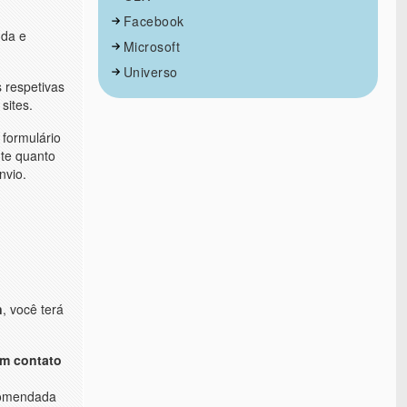
Facebook
nda e
Microsoft
Universo
s respetivas
sites.
 formulário
nte quanto
nvio.
n
, você terá
em contato
ecomendada