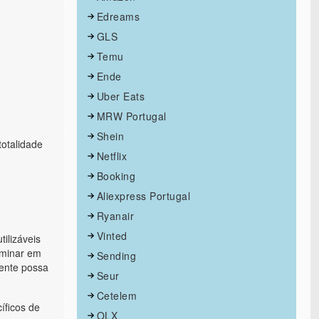
Edreams
GLS
Temu
Ende
Uber Eats
MRW Portugal
Shein
totalidade
Netflix
Booking
Aliexpress Portugal
Ryanair
Vinted
ilizáveis
minar em
Sending
iente possa
Seur
Cetelem
íficos de
OLX