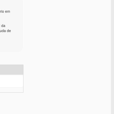
ário em
l da
juda de