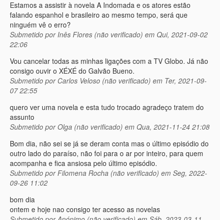
Estamos a assistir à novela A Indomada e os atores estão
falando espanhol e brasileiro ao mesmo tempo, será que
ninguém vê o erro?
Submetido por
Inês Flores (não verificado)
em Qui, 2021-09-02
22:06
Vou cancelar todas as minhas ligações com a TV Globo. Já não
consigo ouvir o XÉXÉ do Galvão Bueno.
Submetido por
Carlos Veloso (não verificado)
em Ter, 2021-09-
07 22:55
quero ver uma novela e esta tudo trocado agradeço tratem do
assunto
Submetido por
Olga (não verificado)
em Qua, 2021-11-24 21:08
Bom dia, não sei se já se deram conta mas o último episódio do
outro lado do paraíso, não foi para o ar por inteiro, para quem
acompanha e fica ansiosa pelo último episódio.
Submetido por
Filomena Rocha (não verificado)
em Seg, 2022-
09-26 11:02
bom dia
ontem e hoje nao consigo ter acesso as novelas
Submetido por
Anónimo (não verificado)
em Sáb, 2023-03-11