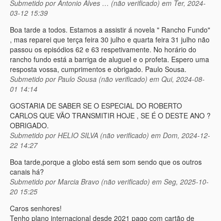
Submetido por
Antonio Alves … (não verificado)
em Ter, 2024-
03-12 15:39
Boa tarde a todos. Estamos a assistir á novela " Rancho Fundo"
, mas reparei que terça feira 30 julho e quarta feira 31 julho não
passou os episódios 62 e 63 respetivamente. No horário do
rancho fundo está a barriga de aluguel e o profeta. Espero uma
resposta vossa, cumprimentos e obrigado. Paulo Sousa.
Submetido por
Paulo Sousa (não verificado)
em Qui, 2024-08-
01 14:14
GOSTARIA DE SABER SE O ESPECIAL DO ROBERTO
CARLOS QUE VÃO TRANSMITIR HOJE , SE É O DESTE ANO ?
OBRIGADO.
Submetido por
HELIO SILVA (não verificado)
em Dom, 2024-12-
22 14:27
Boa tarde,porque a globo está sem som sendo que os outros
canais há?
Submetido por
Marcia Bravo (não verificado)
em Seg, 2025-10-
20 15:25
Caros senhores!
Tenho plano internacional desde 2021 pago com cartão de