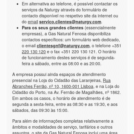
Em alternativa ao telefone, é possível contactar os
serviços da Naturgy através do formulário de
contacto disponível no respetivo site da internet ou
do
email
servico.clientes@naturgy.com
.
Para os seus grandes clientes
(essencialmente
empresas), a Gas Natural Fenosa disponibiliza
contactos específicos: um formulário web dedicado,
o email
clientesgnf@naturgy.com
, o telefone +351
220 130 120
e o fax +351 220 130 121. O horário
de funcionamento destes serviços é de segunda-
feira a sábado, entre as 08:00 e as 20:00.
A empresa possui ainda espaços de atendimento
presencial na Loja do Cidadão das Laranjeiras,
Rua
Abranches Ferrão, nº 10, 1600-001 Lisboa
, e na Loja do
Cidadão do Porto, na Av. Fernão de Magalhães, nº 1862.
Em ambos os casos, o horário de atendimento é de
segunda a sexta-feira, entre as 08:30 e as 19:30, e aos
sábados, das 09:30 às 15:00.
Para além de informações completas relativamente a
âmbitos e modalidades de serviço, tarifários e outros
assuntos, o site da Gas Natural Fenosa inclui uma área