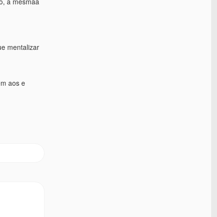
do, a mesmaa
ue mentalizar
em aos e