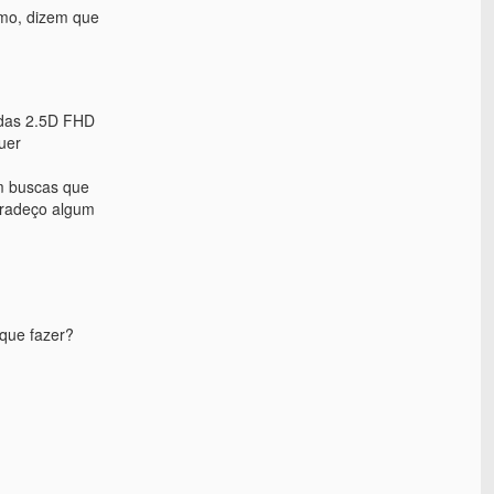
smo, dizem que
das 2.5D FHD
uer
em buscas que
agradeço algum
 que fazer?