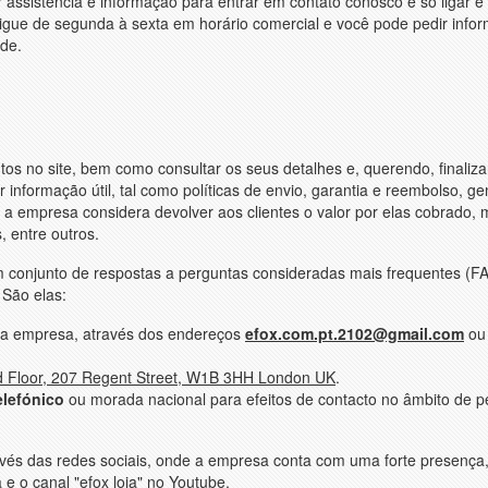
 assistência e informaçäo para entrar em contato conosco e só ligar e
Ligue de segunda à sexta em horário comercial e você pode pedir info
de.
os no site, bem como consultar os seus detalhes e, querendo, finaliza
ar informação útil, tal como políticas de envio, garantia e reembolso, g
 a empresa considera devolver aos clientes o valor por elas cobrado, 
 entre outros.
um conjunto de respostas a perguntas consideradas mais frequentes (F
 São elas:
r a empresa, através dos endereços
efox.com.pt.2102@gmail.com
ou
d Floor, 207 Regent Street, W1B 3HH London UK
.
elefónico
ou morada nacional para efeitos de contacto no âmbito de p
ravés das redes sociais, onde a empresa conta com uma forte presença
e o canal "efox loja" no Youtube.