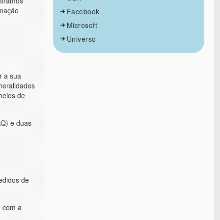
 tiramos
rmaçäo
Facebook
Microsoft
Universo
r a sua
eneralidades
meios de
AQ) e duas
edidos de
, com a