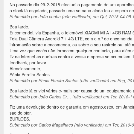
No passado dia 29-2-2018 efectuei o pagamento de um aparelho
o stock tá esgotado, passado uma semana ainda tou a espera d
Submetido por
João cunha (não verificado)
em Qui, 2018-04-05 
Boa tarde,
Encomendei, via Espanha, o telemóvel XIAOMI MI A1 4GB RA
Tela Dual Câmera Android 7.1 4G LTE, com o n.º de encomenda n
infromação sobre a encomenda, ou sobre o seu rastreio ou, até 
Uma vez que vocês não fornecem qualquer contacto, para além do
fiz na internet as queixas contra a vossa empresa se acumulam, 
feedback, por favor.
Atenciosamente,
Sónia Pereira Santos
Submetido por
Sónia Pereira Santos (não verificado)
em Seg, 201
Boa tarde já enviei vários e-mails por causa de um equipamento 
Submetido por
João Carlos Cr… (não verificado)
em Ter, 2018-11
Fiz uma devolução dentro de garantia em agosto,estou em Janeir
sao do pior,
BURLOES,
Submetido por
Carlos Magalhaes (não verificado)
em Ter, 2019-0