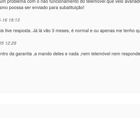
m um problema com o não funcionamento do telemóvel que veio avaria
smo poossa ser enviado para subatituição!
-16 18:13
s tive resposta. Já lá vão 3 meses, é normal e ou apenas me tenho q
05 12:29
entro da garantia ,a mando deles e nada ,nem telemóvel nem respond