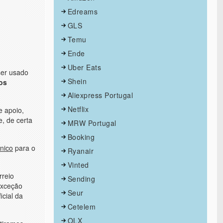
Edreams
GLS
Temu
Ende
Uber Eats
ser usado
Shein
os
Aliexpress Portugal
Netflix
e apoio,
e, de certa
MRW Portugal
Booking
ónico
para o
Ryanair
Vinted
rreio
Sending
exceção
Seur
icial da
Cetelem
OLX