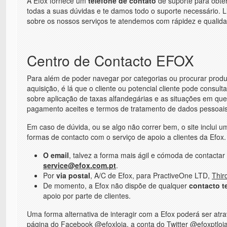
A Efox fornece um
telefone de contato
de suporte para obter
todas a suas dúvidas e te damos todo o suporte necessário. 
sobre os nossos serviços te atendemos com rápidez e qualida
Centro de Contacto EFOX
Para além de poder navegar por categorias ou procurar produt
aquisição, é lá que o cliente ou potencial cliente pode consult
sobre aplicação de taxas alfandegárias e as situações em que
pagamento aceites e termos de tratamento de dados pessoais,
Em caso de dúvida, ou se algo não correr bem, o site inclui 
formas de contacto com o serviço de apoio a clientes da Efox.
O email
, talvez a forma mais ágil e cómoda de contacta
service@efox.com.pt
.
Por
via postal
, A/C de Efox, para PractiveOne LTD,
Thir
De momento, a Efox não dispõe de qualquer
contacto t
apoio por parte de clientes.
Uma forma alternativa de interagir com a Efox poderá ser at
página do Facebook @efoxloja, a conta do Twitter @efoxptloja 