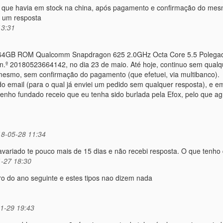
 que havia em stock na china, após pagamento e confirmação do me
e um resposta
13:31
M 64GB ROM Qualcomm Snapdragon 625 2.0GHz Octa Core 5.5 Polega
.º 20180523664142, no dia 23 de maio. Até hoje, continuo sem qualq
mesmo, sem confirmação do pagamento (que efetuei, via multibanco).
 email (para o qual já enviei um pedido sem qualquer resposta), e 
tenho fundado receio que eu tenha sido burlada pela Efox, pelo que 
8-05-28 11:34
avariado te pouco mais de 15 dias e não recebi resposta. O que tenho
-27 18:30
o do ano seguinte e estes tipos nao dizem nada
1-29 19:43