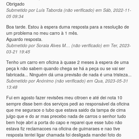
Obrigado
Submetido por
Luís Taborda (não verificado)
em Sáb, 2022-11-
05 09:34
Boa tarde. Estou à espera duma resposta para a resolução de
um problema no meu carro à 1 mês.
Aguardo resposta.
Submetido por
Soraia Alves M… (não verificado)
em Ter, 2023-
03-21 19:45
Tenho um carro em oficina à quase 2 meses à espera de uma
peça k não sabem quando chega se há a peça ou se vai ser
fabricada... Ninguém dá uma previsão de nada é uma tristeza...
Submetido por
Anónimo (não verificado)
em Qua, 2023-05-31
13:48
Fui em agosto fazer revisões meu citroen e até dei nota 10
sempre disse bem dos serviços pedi ao responsável da oficina
que me segurace o tubo que estava saido da tampa de cima
julgo que e do ar mas precebo nada de carros o senhor tudo
bem hoje abri a porta do capo e reparei que esse tubo não
estava fiz reclamacoes na oficina de guimaraes e nao tive
resposta tentei ligar chamada foi desligada mandei foto do