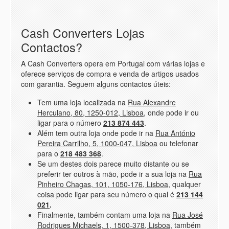
Cash Converters Lojas
Contactos?
A Cash Converters opera em Portugal com várias lojas e
oferece serviços de compra e venda de artigos usados
com garantia. Seguem alguns contactos úteis:
Tem uma loja localizada na
Rua Alexandre
Herculano, 80, 1250-012, Lisboa
, onde pode ir ou
ligar para o número
213 874 443
.
Além tem outra loja onde pode ir na
Rua António
Pereira Carrilho, 5, 1000-047, Lisboa
ou telefonar
para o
218 483 368
.
Se um destes dois parece muito distante ou se
preferir ter outros à mão, pode ir a sua loja na
Rua
Pinheiro Chagas, 101, 1050-176, Lisboa
, qualquer
coisa pode ligar para seu número o qual é
213 144
021
.
Finalmente, também contam uma loja na
Rua José
Rodrigues Michaels, 1, 1500-378, Lisboa
, também