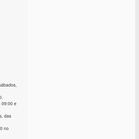
 sábados,
0.
s 09:00 e
s, das
00 no