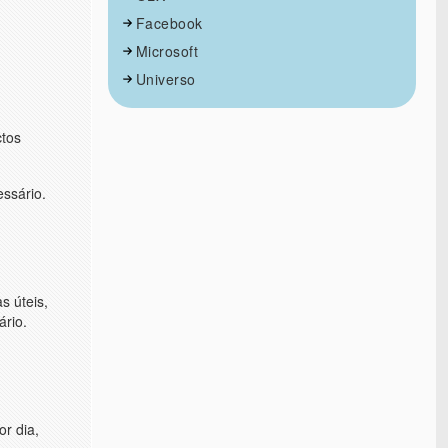
Facebook
Microsoft
Universo
ctos
essário.
s úteis,
ário.
or dia,