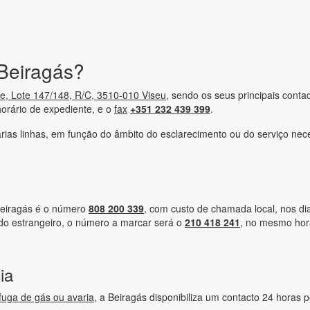
Beiragás?
e, Lote 147/148, R/C, 3510-010 Viseu
, sendo os seus principais conta
horário de expediente, e o
fax
+351 232 439 399
.
árias linhas, em função do âmbito do esclarecimento ou do serviço nec
eiragás é o número
808 200 339
, com custo de chamada local, nos dia
r do estrangeiro, o número a marcar será o
210 418 241
, no mesmo hor
ia
fuga de gás ou avaria
, a Beiragás disponibiliza um contacto 24 horas p