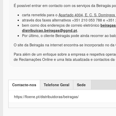
É possível entrar em contacto com os serviços da Beiragás po
carta remetida para o
Apartado 4004, E. C. S. Domingos
através dos faxes alternativos +351 210 053 788 e +351
bem como dos endereços de correio eletrónico
beiraga
distribuicao.beiragas@ggnd.pt
.
Por último, o cliente Beiragás pode ainda recorrer ao balc
O site da Beiragás na internet encontra-se incorporado no da G
Para além de um enfoque sobre a empresa e respetiva operaçã
de Reclamações Online e uma lista atualizada e contactos da
Contacte-nos
Telefone Geral
Sede
(active tab)
https://floene.pt/distribuidoras/beiragas/