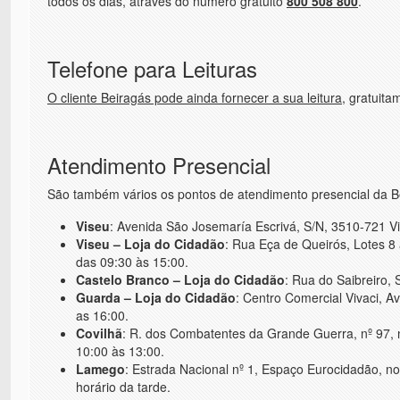
todos os dias, através do número gratuito
800 508 800
.
Telefone para Leituras
O cliente Beiragás pode ainda fornecer a sua leitura
, gratuita
Atendimento Presencial
São também vários os pontos de atendimento presencial da Be
Viseu
: Avenida São Josemaría Escrivá, S/N, 3510-721 Vis
Viseu – Loja do Cidadão
: Rua Eça de Queirós, Lotes 8 
das 09:30 às 15:00.
Castelo Branco – Loja do Cidadão
: Rua do Saibreiro, 
Guarda – Loja do Cidadão
: Centro Comercial Vivaci, Av
as 16:00.
Covilhã
: R. dos Combatentes da Grande Guerra, nº 97, n
10:00 às 13:00.
Lamego
: Estrada Nacional nº 1, Espaço Eurocidadão, no
horário da tarde.