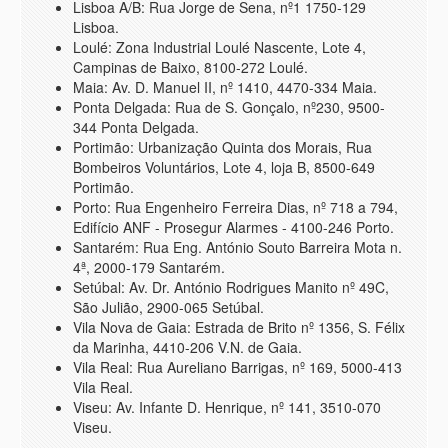
Lisboa A/B: Rua Jorge de Sena, nº1 1750-129
Lisboa.
Loulé: Zona Industrial Loulé Nascente, Lote 4,
Campinas de Baixo, 8100-272 Loulé.
Maia: Av. D. Manuel II, nº 1410, 4470-334 Maia.
Ponta Delgada: Rua de S. Gonçalo, nº230, 9500-
344 Ponta Delgada.
Portimão: Urbanização Quinta dos Morais, Rua
Bombeiros Voluntários, Lote 4, loja B, 8500-649
Portimão.
Porto: Rua Engenheiro Ferreira Dias, nº 718 a 794,
Edifício ANF - Prosegur Alarmes - 4100-246 Porto.
Santarém: Rua Eng. António Souto Barreira Mota n.
4ª, 2000-179 Santarém.
Setúbal: Av. Dr. António Rodrigues Manito nº 49C,
São Julião, 2900-065 Setúbal.
Vila Nova de Gaia: Estrada de Brito nº 1356, S. Félix
da Marinha, 4410-206 V.N. de Gaia.
Vila Real: Rua Aureliano Barrigas, nº 169, 5000-413
Vila Real.
Viseu: Av. Infante D. Henrique, nº 141, 3510-070
Viseu.