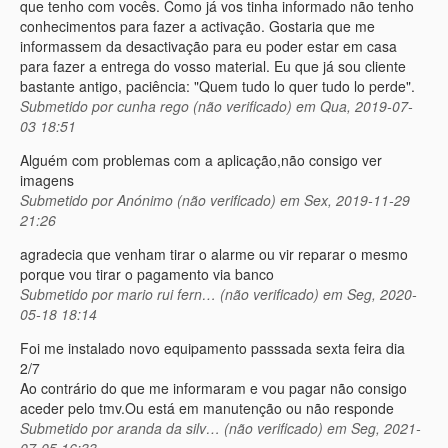
que tenho com vocês. Como já vos tinha informado não tenho
conhecimentos para fazer a activação. Gostaria que me
informassem da desactivação para eu poder estar em casa
para fazer a entrega do vosso material. Eu que já sou cliente
bastante antigo, paciência: "Quem tudo lo quer tudo lo perde".
Submetido por
cunha rego (não verificado)
em Qua, 2019-07-
03 18:51
Alguém com problemas com a aplicação,não consigo ver
imagens
Submetido por
Anónimo (não verificado)
em Sex, 2019-11-29
21:26
agradecia que venham tirar o alarme ou vir reparar o mesmo
porque vou tirar o pagamento via banco
Submetido por
mario rui fern… (não verificado)
em Seg, 2020-
05-18 18:14
Foi me instalado novo equipamento passsada sexta feira dia
2/7
Ao contrário do que me informaram e vou pagar não consigo
aceder pelo tmv.Ou está em manutenção ou não responde
Submetido por
aranda da silv… (não verificado)
em Seg, 2021-
07-05 16:33