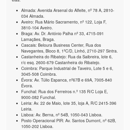
Almada: Avenida Arsenal do Alfeite, nº 78 A, 2810-
034 Almada.
Aveiro: Rua Mário Sacramento, nº 122, Loja F,
3810-104 Aveiro.
Braga: Av. Dr. António Palha nº 33, 4715-091
Lamaçães, Braga.
Cascais: Beloura Business Center, Rua dos
Navegantes, Bloco 8, 1ºC/D, Linhó, 2710-297 Sintra.
Castanheira do Ribatejo: Rua da Saibreira, lote 6,
r/c esq. 2600-679 Castanheira do Ribatejo.
Coimbra: Parque Industrial de Taveiro, Lote 5 e 6,
3045-508 Coimbra.
Évora: Av. Túlio Espanca, nº67B e 69A, 7005-840
Évora.
Funchal: Rua dos Ferreiros n.º 135 R/C Loja E,
9000-082 Funchal.
Leiria: Av. 22 de Maio, lote 35, loja A, R/C 2415-396
Leiria.
Lisboa: Av. Berna, nº 54B, 1050-043 Lisboa.
Posto Operacional PIR: Av. Santos Dumont, nº 62B,
1050-202 Lisboa.