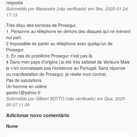
resposta
Submetido por
Alexandre (não verificado)
em Sex, 2025-01-24
17:13
Très déçu des services de Prosegur.
1. Personne au téléphone en dehors des disques qui ne mènent
nul part.
2 Impossible de parler au téléphone avec quelqu'un de
Prosegur
3. En cas de problème Prosegur n'est pas là.
4 Dans mon pays d'origine j'ai été très satisfait de Verisure Mais
je n'en connaissais pas l'existence au Portugal. Sans réponse
ou,manifestation de Prosegur, je résilie mon contrat.
Pas de salutations
Un homme en colère
gsotto1@yahoo.fr
Submetido por
Gilbert SOTTO (não verificado)
em Qua, 2025-
05-07 11:39
Adicionar novo comentário
Nome