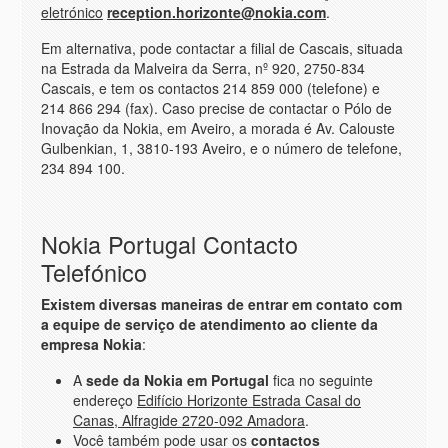
eletrónico
reception.horizonte@nokia.com
.
Em alternativa, pode contactar a filial de Cascais, situada
na Estrada da Malveira da Serra, nº 920, 2750-834
Cascais, e tem os contactos 214 859 000 (telefone) e
214 866 294 (fax). Caso precise de contactar o Pólo de
Inovação da Nokia, em Aveiro, a morada é Av. Calouste
Gulbenkian, 1, 3810-193 Aveiro, e o número de telefone,
234 894 100.
Nokia Portugal Contacto
Telefónico
Existem diversas maneiras de entrar em contato com
a equipe de serviço de atendimento ao cliente da
empresa Nokia
:
A
sede da Nokia em Portugal
fica no seguinte
endereço
Edifício Horizonte Estrada Casal do
Canas, Alfragide 2720-092 Amadora
.
Você também pode usar os
contactos