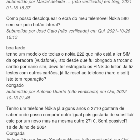
Submetido por
MariaAdelaide … (não verificado)
em Seg, 2021-
01-18 18:37
Como posso desbloquear o ecrã do meu telemóvel Nokia 580
sem ser pelo botão lateral?
Submetido por
José Gato (não verificado)
em Qui, 2021-10-28
12:13
boa tarde
tenho um modelo de teclas o nokia 222 que não está a ler SIM
da operadora (v0dafone), isto desde que fui obrigado a trocar o
cartão por nano-sim, devo ter estragado os PINS do leitor. Já fiz
testes com outros cartões, já fiz reset ao telefone (hard e soft)
Isto tem reparação?
obrigado
Submetido por
António Duarte (não verificado)
em Qui, 2022-
10-13 21:45
Tenho um telefone Nókia já alguns anos o 2710 gostaria de
saber onde posso comprar outro igual pois gostaria de substituir
este por um novo mas na mesma outro 2710. Será possível?
18 de Julho de 2024
Obrigada
Submetido por
Ivone Sanches Massa (não verificado)
em Qui,