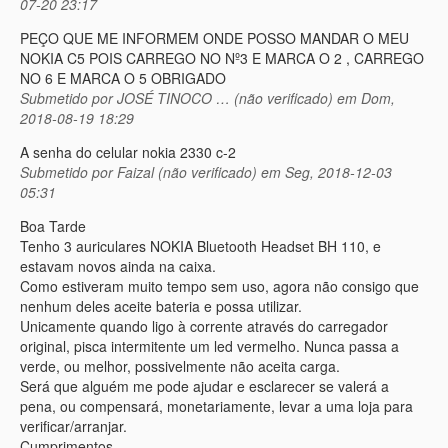
07-20 23:17
PEÇO QUE ME INFORMEM ONDE POSSO MANDAR O MEU
NOKIA C5 POIS CARREGO NO Nº3 E MARCA O 2 , CARREGO
NO 6 E MARCA O 5 OBRIGADO
Submetido por
JOSÉ TINOCO … (não verificado)
em Dom,
2018-08-19 18:29
A senha do celular nokia 2330 c-2
Submetido por
Faizal (não verificado)
em Seg, 2018-12-03
05:31
Boa Tarde
Tenho 3 auriculares NOKIA Bluetooth Headset BH 110, e
estavam novos ainda na caixa.
Como estiveram muito tempo sem uso, agora não consigo que
nenhum deles aceite bateria e possa utilizar.
Unicamente quando ligo à corrente através do carregador
original, pisca intermitente um led vermelho. Nunca passa a
verde, ou melhor, possivelmente não aceita carga.
Será que alguém me pode ajudar e esclarecer se valerá a
pena, ou compensará, monetariamente, levar a uma loja para
verificar/arranjar.
Cumprimentos