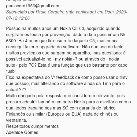
paulocord1966@gmail.com
Submetido por
Paulo Cordeiro (não verificado)
em Dom, 2020-
07-12 12:26
Possuo há muitos anos um Nokia C5-00, adquirido quando
surgiram os touch por prevenção, dado à data possuír um Nk
6300. Há 4 anos que tiro usufruto daquele C5, mas nunca
consegui fazer o upgrade do software. Não que use de facto
muitos previlégios que surgem no aparelho, mas questiono: é
possível actualizá-lo no «my nokia»? ou através do «nokia
suite» pelo PC? Esta é uma função que uso bastante por cabo
"usb"
Fico na expectativa do V/ feedback de como posso usar o tlmv
que possuo, mas alterando do software ainda da Tmn para o
actual ???
Muito obrigada pela resposta que considerem relevante, pois
procuro adquirir também um outro Nokia para o escritório com o
qual todos trabalhemos mas SÓ com garantia de fabrico
Finlandês ou similar (Europeu ou EUA) nada de chinês ou
vietnamita.
Respeitosos cumprimentos
Adelaide Gomes