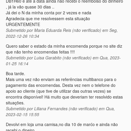
DB1H60 e até a data ainda não recebi o reembolso do dinheiro
, já la vão quase 30 dias ..
Já dei o N da minha conta por 2 vezes e nada
Agradecia que me resolvessem esta situação
URGENTEMENTE
Submetido por
Maria Eduarda Reis (não verificado)
em Seg,
2022-12-26 10:34
Quero saber o estado da minha encomenda porque no site diz
que não tenho encomendas feitas !!!!
Submetido por
Luisa Garabito (não verificado)
em Qua, 2023-
01-25 16:14
Boa tarde.
Mais uma vez não enviam as referências multibanco para o
pagamento das encomendas. Desta vez nem o telefone do
apoio ao cliente (que tive de utilizar das outras vezes) se
encontra disponível! Há muito que deveriam ter resolvido estas
situações.
Submetido por
Liliana Fernandes (não verificado)
em Qua,
2023-02-15 15:55
Devolvi em loja uma camisa,no dia 10 de marćo e ainda não
recebi o dineiro.