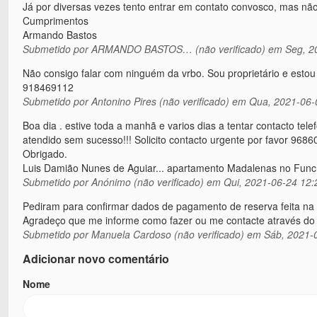
Já por diversas vezes tento entrar em contato convosco, mas nã
Cumprimentos
Armando Bastos
Submetido por
ARMANDO BASTOS… (não verificado)
em Seg, 20
Não consigo falar com ninguém da vrbo. Sou proprietário e est
918469112
Submetido por
Antonino Pires (não verificado)
em Qua, 2021-06-
Boa dia . estive toda a manhã e varios dias a tentar contacto t
atendido sem sucesso!!! Solicito contacto urgente por favor 968
Obrigado.
Luis Damião Nunes de Aguiar... apartamento Madalenas no Func
Submetido por
Anónimo (não verificado)
em Qui, 2021-06-24 12:
Pediram para confirmar dados de pagamento de reserva feita na 
Agradeço que me informe como fazer ou me contacte através do
Submetido por
Manuela Cardoso (não verificado)
em Sáb, 2021-0
Adicionar novo comentário
Nome