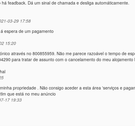
o há feadback. Dá um sinal de chamada e desliga automáticamente.
21-03-29 17:58
ou á espera de um pagamento
02 15:20
elefónico através no 800855959. Não me parece razoável o tempo de esp
604290 para tratar de assunto com o cancelamento do meu alojamento l
hal
25
minha propriedade . Não consigo aceder a esta área 'serviços e paga
 tlm que está no meu anúncio
7-17 19:33