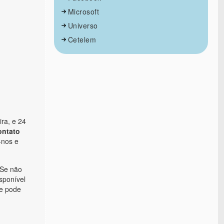
Microsoft
Universo
Cetelem
ira, e 24
ontato
-nos e
 Se não
sponível
ue pode