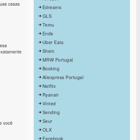
suas casas
Edreams
GLS
Temu
Ende
Uber Eats
resa
Shein
 exatamente
MRW Portugal
Booking
Aliexpress Portugal
Netflix
Ryanair
Vinted
Sending
Seur
se você
OLX
Facebook