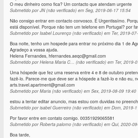
O meu dinheiro como fica? Um contacto que atendam urgente
Submetido por
JN (não verificado)
em Seg, 2019-06-17 15:54
Não consigo entrar em contacto convosco. É Urgentissímo. Porqu
está disponível. Porque não tem um telefone em Portugal? por f
Submetido por
Isabel Lourenço (não verificado)
em Ter, 2019-07-
Boa noite, tenho um hospede para entrar no próximo dia 1 de Ago
Agradeço a vossa ajuda.
Helena Fernandes, hfernandes.aeqc@gmail.com
Submetido por
Helena Maria C… (não verificado)
em Ter, 2019-0
Uma hóspede que fez uma reserva entre 4 e 8 de outubro pretend
fazê-lo. Parece-me que deve ser a hóspede a fazê-lo e não eu, 
arts.travel.apartment@gmail.com
Submetido por
Maria (não verificado)
em Sex, 2019-08-09 19:40
estou a tentar editar anuncio, mas estou com duvidas no preen
Submetido por
isabel Guerreiro (não verificado)
em Dom, 2019-11
Por favor entre em contato comigo. 00351929065581
Submetido por
Roberta palomo (não verificado)
em Qui, 2020-09
Boa tarde,