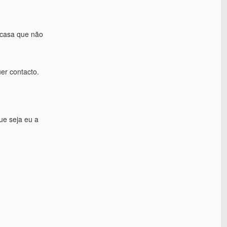
 casa que não
er contacto.
ue seja eu a