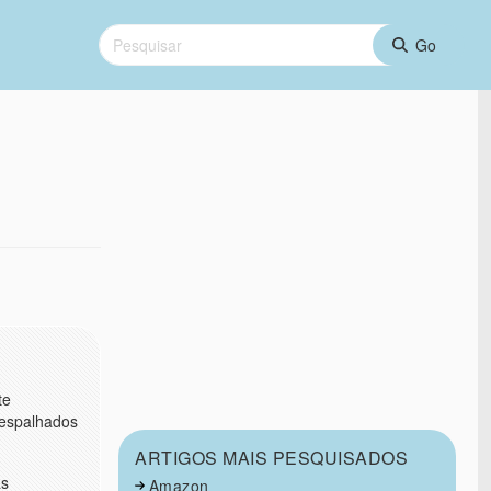
te
 espalhados
ARTIGOS MAIS PESQUISADOS
as
Amazon