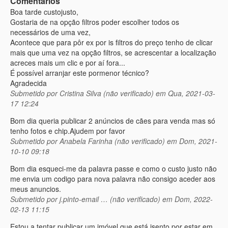
Comentarios
Boa tarde custojusto,
Gostaria de na opção filtros poder escolher todos os
necessários de uma vez,
Acontece que para pôr ex por is filtros do preço tenho de clicar
mais que uma vez na opção filtros, se acrescentar a localização
acreces mais um clic e por aí fora...
É possível arranjar este pormenor técnico?
Agradecida
Submetido por
Cristina Silva (não verificado)
em Qua, 2021-03-
17 12:24
Bom dia queria publicar 2 anúncios de cães para venda mas só
tenho fotos e chip.Ajudem por favor
Submetido por
Anabela Farinha (não verificado)
em Dom, 2021-
10-10 09:18
Bom dia esqueci-me da palavra passe e como o custo justo não
me envia um codigo para nova palavra não consigo aceder aos
meus anuncios.
Submetido por
j.pinto-email … (não verificado)
em Dom, 2022-
02-13 11:15
Estou a tentar publicar um imóvel que está isento por estar em