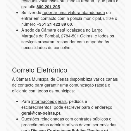
resíduos
volumosos ou limpeza urbana, ligue para o
gratuito
800 201 205
.
Se tiver de
reportar uma viatura abandonada
ou
entrar em contacto com a polícia municipal, utilize o
número
+351 21 422 89 00
.
A sede da Câmara está localizada no
Largo
Marquês de Pombal, 2784-501 Oeiras
, e todos os
serviços procuram responder com empenho às
necessidades do concelho..
Correio Eletrónico
A Câmara Municipal de Oeiras disponibiliza vários canais
de contacto para garantir uma comunicação rápida e
eficiente com todos os munícipes:
Para
informações gerais
, pedidos e
esclarecimentos, pode escrever para o endereço
geral@cm-oeiras.pt
.
Questões relacionadas com contratos públicos
e
procedimentos administrativos devem ser enviadas
para
Divisao.ContratacaoPublica@oeiras.pt
.