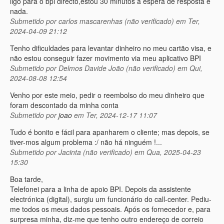
ligo para o bpi directo,estou 30 minutos á espera de resposta e
nada.
Submetido por
carlos mascarenhas (não verificado)
em Ter,
2024-04-09 21:12
Tenho dificuldades para levantar dinheiro no meu cartão visa, e
não estou conseguir fazer movimento via meu aplicativo BPI
Submetido por
Delmos Davide João (não verificado)
em Qui,
2024-08-08 12:54
Venho por este meio, pedir o reembolso do meu dinheiro que
foram descontado da minha conta
Submetido por
joao
em Ter, 2024-12-17 11:07
Tudo é bonito e fácil para apanharem o cliente; mas depois, se
tiver-mos algum problema :/ não há ninguém !...
Submetido por
Jacinta (não verificado)
em Qua, 2025-04-23
15:30
Boa tarde,
Telefonei para a linha de apoio BPI. Depois da assistente
electrónica (digital), surgiu um funcionário do call-center. Pediu-
me todos os meus dados pessoais. Após os fornecedor e, para
surpresa minha, diz-me que tenho outro endereço de correio