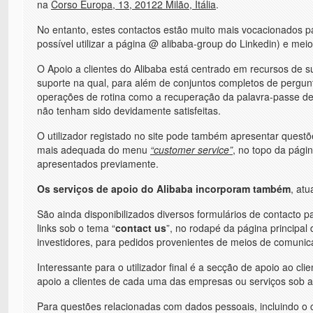
na
Corso Europa, 13, 20122 Milão, Itália
.
No entanto, estes contactos estão muito mais vocacionados p
possível utilizar a página @ alibaba-group do Linkedin) e mei
O Apoio a clientes do Alibaba está centrado em recursos de s
suporte na qual, para além de conjuntos completos de pergunt
operações de rotina como a recuperação da palavra-passe de
não tenham sido devidamente satisfeitas.
O utilizador registado no site pode também apresentar questõ
mais adequada do menu
“customer service”
, no topo da págin
apresentados previamente.
Os serviços de apoio do Alibaba incorporam também
, at
São ainda disponibilizados diversos formulários de contacto p
links sob o tema “
contact us
”, no rodapé da página principal
investidores, para pedidos provenientes de meios de comunica
Interessante para o utilizador final é a secção de apoio ao cl
apoio a clientes de cada uma das empresas ou serviços sob 
Para questões relacionadas com dados pessoais, incluindo o co