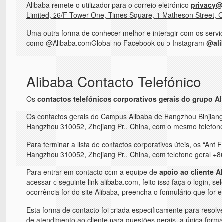
Alibaba remete o utilizador para o correio eletrónico
privacy@
Limited, 26/F Tower One, Times Square, 1 Matheson Street,
Uma outra forma de conhecer melhor e interagir com os serviç
como @Alibaba.comGlobal no Facebook ou o Instagram
@ali
Alibaba Contacto Telefónico
Os
contactos telefónicos corporativos gerais do grupo A
Os contactos gerais do Campus Alibaba de Hangzhou Binjiang, 
Hangzhou 310052, Zhejiang Pr., China, com o mesmo telefone 
Para terminar a lista de contactos corporativos úteis, os “Ant
Hangzhou 310052, Zhejiang Pr., China, com telefone geral +
Para entrar em contacto com a equipe de
apoio ao cliente A
acessar o seguinte link alibaba.com, feito isso faça o login, 
ocorrência for do site Alibaba, preencha o formulário que for e
Esta forma de contacto foi criada especificamente para resol
de atendimento ao cliente para questões gerais, a única form