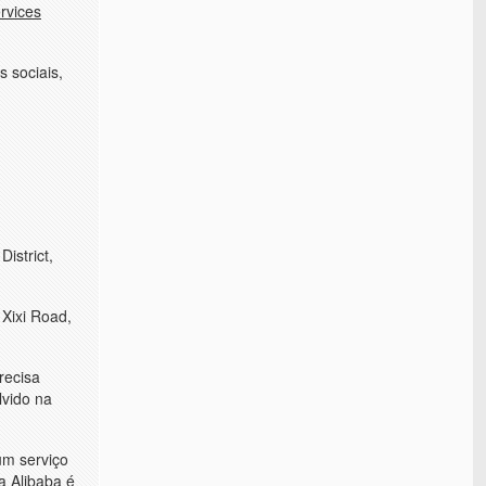
rvices
 sociais,
istrict,
 Xixi Road,
recisa
lvido na
um serviço
a Alibaba é