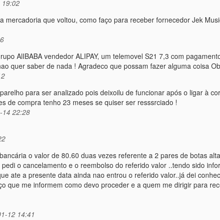
 19:02
a mercadoria que voltou, como faço para receber fornecedor Jek Musi
36
rupo AlIBABA vendedor ALIPAY, um telemovel S21 7,3 com pagament
ao quer saber de nada ! Agradeco que possam fazer alguma coisa Ob
12
parelho para ser analizado pois deixoilu de funcionar após o ligar à co
ões de compra tenho 23 meses se quiser ser resssrciado !
-14 22:28
22
ncária o valor de 80.60 duas vezes referente a 2 pares de botas alt
edi o cancelamento e o reembolso do referido valor ..tendo sido inf
ue ate a presente data ainda nao entrou o referido valor..já dei conhe
deço que me informem como devo proceder e a quem me dirigir para re
1-12 14:41