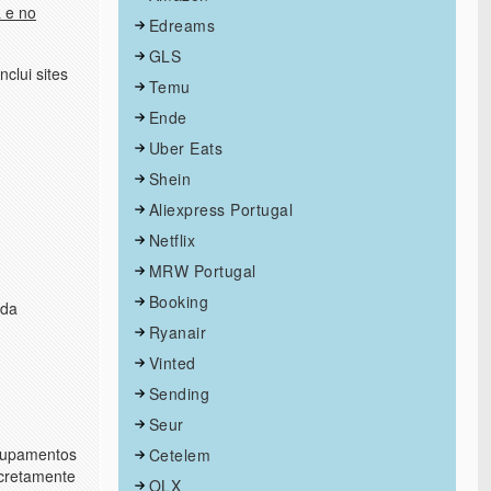
a e no
Edreams
GLS
clui sites
Temu
Ende
Uber Eats
Shein
Aliexpress Portugal
Netflix
MRW Portugal
Booking
ada
Ryanair
Vinted
Sending
Seur
grupamentos
Cetelem
ncretamente
OLX