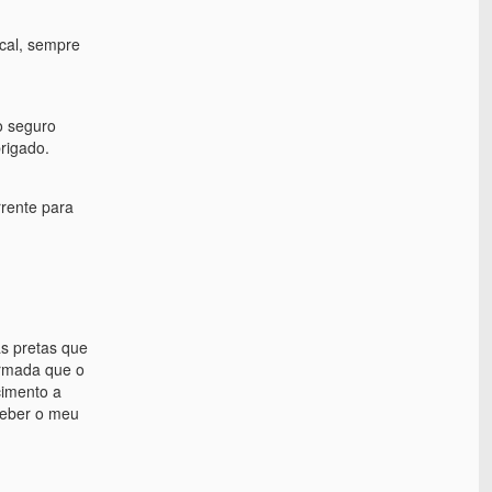
cal, sempre
o seguro
rigado.
rrente para
as pretas que
ormada que o
cimento a
ceber o meu