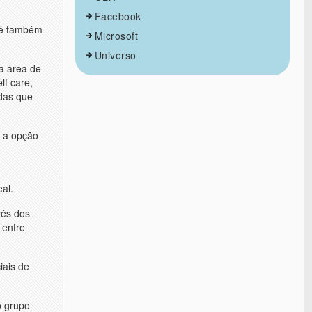
Facebook
, é também
Microsoft
Universo
ma área de
lf care,
das que
o a opção
al.
vés dos
 entre
iais de
o grupo