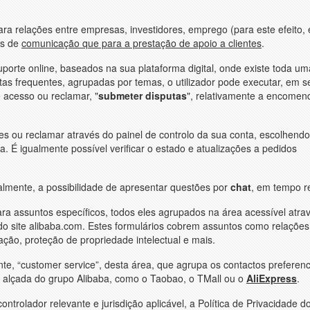
ara relações entre empresas, investidores, emprego (para este efeito
os de
comunicação que para a prestação de apoio a clientes
.
uporte online, baseados na sua plataforma digital, onde existe toda u
as frequentes, agrupadas por temas, o utilizador pode executar, em se
 acesso ou reclamar, "
submeter disputas
", relativamente a encomen
es ou reclamar através do painel de controlo da sua conta, escolhend
a. É igualmente possível verificar o estado e atualizações a pedidos
ualmente, a possibilidade de apresentar questões por
chat
, em tempo re
ara assuntos específicos, todos eles agrupados na área acessível atra
 do site alibaba.com. Estes formulários cobrem assuntos como relações
ção, proteção de propriedade intelectual e mais.
iente, “customer service”, desta área, que agrupa os contactos preferenc
a alçada do grupo Alibaba, como o Taobao, o TMall ou o
AliExpress
.
ntrolador relevante e jurisdição aplicável, a Política de Privacidade d