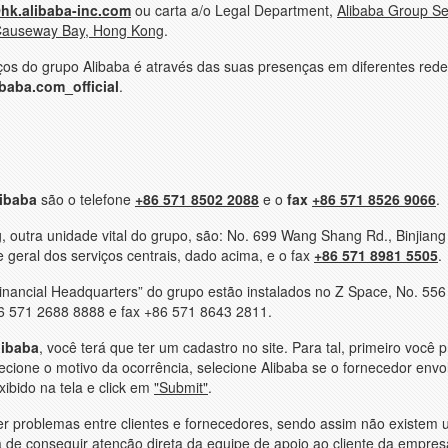
hk.alibaba-inc.com
ou carta a/o Legal Department,
Alibaba Group Se
 Causeway Bay, Hong Kong
.
os do grupo Alibaba é através das suas presenças em diferentes redes
baba.com_official
.
libaba
são o telefone
+86 571 8502 2088
e o
fax
+86 571 8526 9066
.
outra unidade vital do grupo, são: No. 699 Wang Shang Rd., Binjiang D
geral dos serviços centrais, dado acima, e o fax
+86 571 8981 5505
.
 Financial Headquarters” do grupo estão instalados no Z Space, No. 556
86 571 2688 8888 e fax +86 571 8643 2811.
libaba
, você terá que ter um cadastro no site. Para tal, primeiro você p
selecione o motivo da ocorrência, selecione Alibaba se o fornecedor envo
xibido na tela e click em
"Submit"
.
ver problemas entre clientes e fornecedores, sendo assim não existem 
a de conseguir atenção direta da equipe de apoio ao cliente da empres