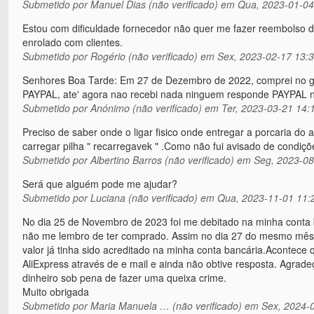
Submetido por
Manuel Dias (não verificado)
em Qua, 2023-01-04
Estou com dificuldade fornecedor não quer me fazer reembolso d
enrolado com clientes.
Submetido por
Rogério (não verificado)
em Sex, 2023-02-17 13:
Senhores Boa Tarde: Em 27 de Dezembro de 2022, comprei no g
PAYPAL, ate' agora nao recebi nada ninguem responde PAYPAL n
Submetido por
Anónimo (não verificado)
em Ter, 2023-03-21 14:
Preciso de saber onde o ligar fisico onde entregar a porcaria do a
carregar pilha " recarregavek " .Como não fui avisado de condiç
Submetido por
Albertino Barros (não verificado)
em Seg, 2023-08
Será que alguém pode me ajudar?
Submetido por
Luciana (não verificado)
em Qua, 2023-11-01 11:
No dia 25 de Novembro de 2023 foi me debitado na minha conta ba
não me lembro de ter comprado. Assim no dia 27 do mesmo mês p
valor já tinha sido acreditado na minha conta bancária.Acontece q
AliExpress através de e mail e ainda não obtive resposta. Agra
dinheiro sob pena de fazer uma queixa crime.
Muito obrigada
Submetido por
Maria Manuela … (não verificado)
em Sex, 2024-0