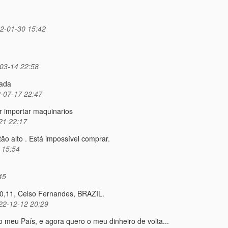
-01-30 15:42
03-14 22:58
cada
-07-17 22:47
r importar maquinarios
21 22:17
ão alto . Está impossível comprar.
 15:54
45
40,11, Celso Fernandes, BRAZIL.
22-12-12 20:29
meu País, e agora quero o meu dinheiro de volta...