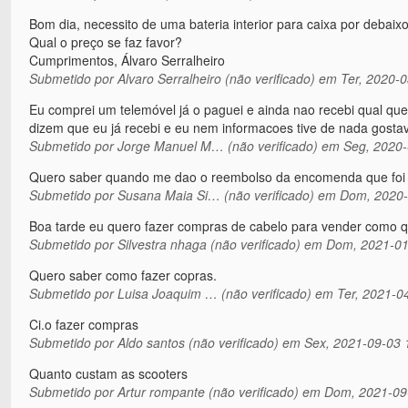
Bom dia, necessito de uma bateria interior para caixa por debaix
Qual o preço se faz favor?
Cumprimentos, Álvaro Serralheiro
Submetido por
Alvaro Serralheiro (não verificado)
em Ter, 2020-0
Eu comprei um telemóvel já o paguei e ainda nao recebi qual qu
dizem que eu já recebi e eu nem informacoes tive de nada gosta
Submetido por
Jorge Manuel M… (não verificado)
em Seg, 2020-
Quero saber quando me dao o reembolso da encomenda que foi 
Submetido por
Susana Maia Si… (não verificado)
em Dom, 2020-
Boa tarde eu quero fazer compras de cabelo para vender como
Submetido por
Silvestra nhaga (não verificado)
em Dom, 2021-01
Quero saber como fazer copras.
Submetido por
Luisa Joaquim … (não verificado)
em Ter, 2021-0
Ci.o fazer compras
Submetido por
Aldo santos (não verificado)
em Sex, 2021-09-03 
Quanto custam as scooters
Submetido por
Artur rompante (não verificado)
em Dom, 2021-09-