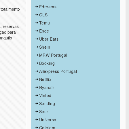
Edreams
 totalmento
GLS
Temu
, reservas
Ende
açäo para
anquilo
Uber Eats
Shein
MRW Portugal
Booking
Aliexpress Portugal
Netflix
Ryanair
Vinted
Sending
Seur
Universo
Cetelem