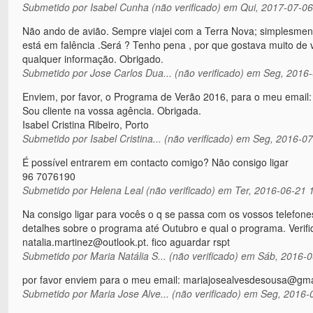
Submetido por
Isabel Cunha (não verificado)
em Qui, 2017-07-06
Não ando de avião. Sempre viajei com a Terra Nova; simplesmen
está em falência .Será ? Tenho pena , por que gostava muito d
qualquer informação. Obrigado.
Submetido por
Jose Carlos Dua... (não verificado)
em Seg, 2016-
Enviem, por favor, o Programa de Verão 2016, para o meu email: 
Sou cliente na vossa agência. Obrigada.
Isabel Cristina Ribeiro, Porto
Submetido por
Isabel Cristina... (não verificado)
em Seg, 2016-07
É possível entrarem em contacto comigo? Não consigo ligar
96 7076190
Submetido por
Helena Leal (não verificado)
em Ter, 2016-06-21 
Na consigo ligar para vocês o q se passa com os vossos telefon
detalhes sobre o programa até Outubro e qual o programa. Veri
natalia.martinez@outlook.pt. fico aguardar rspt
Submetido por
Maria Natália S... (não verificado)
em Sáb, 2016-0
por favor enviem para o meu email: mariajosealvesdesousa@gma
Submetido por
Maria Jose Alve... (não verificado)
em Seg, 2016-0