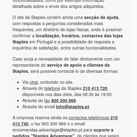
funcionalidades, como por exemplo informação
detalhada sobre o envio dos artigos adquiridos.
O site da Staples contém ainda uma
secção de ajuda
,
com respostas a perguntas consideradas mais
frequentes, um diretório de lojas físicas, onde é possível
confirmar a
localização, horários, contactos das lojas
Staples
em Portugal e a possibilidade de resposta a
inquéritos de satisfação, entre outras funcionalidades.
Caso surja a necessidade de falar diretamente com um
representante do
serviço de apoio a clientes da
Staples
, será possível contactá-lo de diversas formas:
Via
chat
, embutido no site.
Através do
telefone
da Staples
210 413 720
,
disponíveis nos dias úteis, das 08:30 às 19:00.
Através do
fax
800 200 969
.
Através do email
info@staples.pt
.
A empresa reserva ainda os
contactos telefónicos
210
413 740
, o fax 800 200 969 e o email
encomendas.advantage@staples.pt para
suporte a
pedidos "Staples Advantage"
, de clientes que sejam