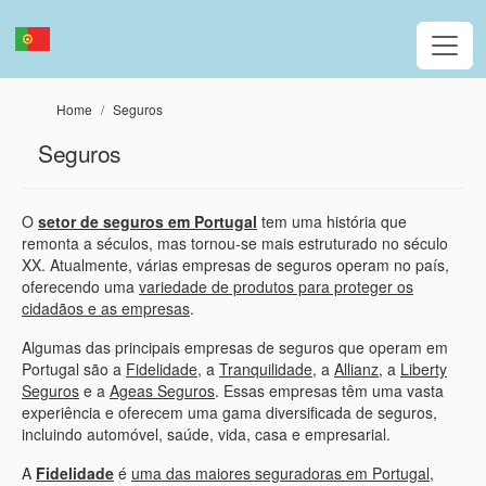
Passar para o conteúdo principal
Home
Seguros
Seguros
O
setor de seguros em Portugal
tem uma história que
remonta a séculos, mas tornou-se mais estruturado no século
XX. Atualmente, várias empresas de seguros operam no país,
oferecendo uma
variedade de produtos para proteger os
cidadãos e as empresas
.
Algumas das principais empresas de seguros que operam em
Portugal são a
Fidelidade
, a
Tranquilidade
, a
Allianz
, a
Liberty
Seguros
e a
Ageas Seguros
. Essas empresas têm uma vasta
experiência e oferecem uma gama diversificada de seguros,
incluindo automóvel, saúde, vida, casa e empresarial.
A
Fidelidade
é
uma das maiores seguradoras em Portugal
,