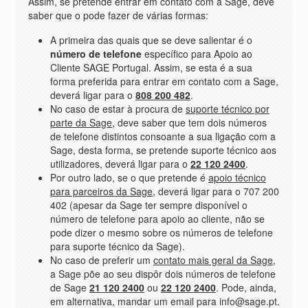
Assim, se pretende entrar em contato com a Sage, deve
saber que o pode fazer de várias formas:
A primeira das quais que se deve salientar é o
número de telefone
específico para Apoio ao
Cliente SAGE Portugal. Assim, se esta é a sua
forma preferida para entrar em contato com a Sage,
deverá ligar para o
808 200 482
.
No caso de estar à procura de
suporte técnico por
parte da Sage
, deve saber que tem dois números
de telefone distintos consoante a sua ligação com a
Sage, desta forma, se pretende suporte técnico aos
utilizadores, deverá ligar para o
22 120 2400
.
Por outro lado, se o que pretende é
apoio técnico
para parceiros da Sage
, deverá ligar para o 707 200
402 (apesar da Sage ter sempre disponível o
número de telefone para apoio ao cliente, não se
pode dizer o mesmo sobre os números de telefone
para suporte técnico da Sage).
No caso de preferir um
contato mais geral da Sage
,
a Sage põe ao seu dispôr dois números de telefone
de Sage
21 120 2400
ou
22 120 2400
. Pode, ainda,
em alternativa, mandar um email para info@sage.pt.