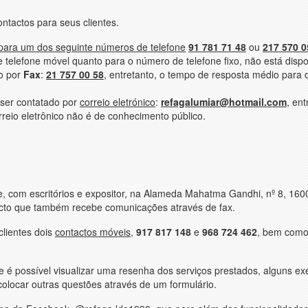
ntactos para seus clientes.
 para um dos seguinte números de telefone
91 781 71 48
ou
217 570 0
 telefone móvel quanto para o número de telefone fixo, não está dispo
o por
Fax
:
21 757 00 58
, entretanto, o tempo de resposta médio para 
er contatado por
correio eletrónico
:
refagalumiar@hotmail.com
, ent
rreio eletrônico não é de conhecimento público.
, com escritórios e expositor, na Alameda Mahatma Gandhi, nº 8, 160
acto que também recebe comunicações através de fax.
clientes dois
contactos móveis
,
917 817 148
e
968 724 462
, bem como
.
e é possível visualizar uma resenha dos serviços prestados, alguns e
colocar outras questões através de um formulário.