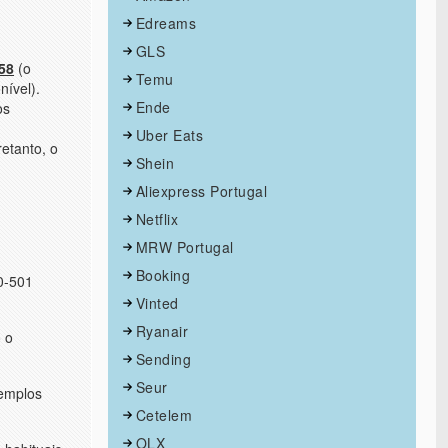
Edreams
GLS
58
(o
Temu
nível).
Ende
os
Uber Eats
retanto, o
Shein
Aliexpress Portugal
Netflix
MRW Portugal
Booking
0-501
Vinted
Ryanair
 o
Sending
Seur
xemplos
Cetelem
OLX