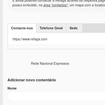
É ainda possível contactar a Refaga através da respetiva pá
possui embutido, na
área "contactos"
, um mapa com a localiz
Contacte-nos
Telefone Geral
Sede
(active tab)
https://www.refaga.com
Rede Nacional Expressos
Adicionar novo comentário
Nome