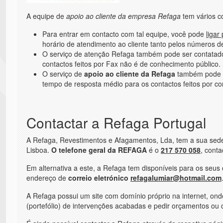
A equipe de
apoio ao cliente da empresa Refaga
tem vários co
Para entrar em contacto com tal equipe, você pode
ligar
horário de atendimento ao cliente tanto pelos números de
O serviço de atenção Refaga também pode ser contatad
contactos feitos por Fax não é de conhecimento público.
O serviço de
apoio ao cliente da Refaga
também pode s
tempo de resposta médio para os contactos feitos por co
Contactar a Refaga Portugal
A Refaga, Revestimentos e Afagamentos, Lda, tem a sua sede
Lisboa.
O telefone geral da REFAGA
é o
217 570 058
, cont
Em alternativa a este, a Refaga tem disponíveis para os seus 
endereço de
correio eletrónico
refagalumiar@hotmail.com
A Refaga possui um site com domínio próprio na internet, ond
(portefólio) de intervenções acabadas e pedir orçamentos ou 