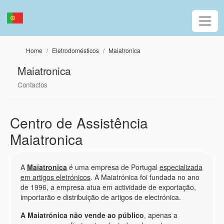
Passar para o conteúdo principal
Home
Eletrodomésticos
Maiatronica
Maiatronica
Contactos
Centro de Assistência
Maiatronica
A
Maiatronica
é uma empresa de Portugal
especializada
em artigos eletrónicos
. A Maiatrónica foi fundada no ano
de 1996, a empresa atua em actividade de exportação,
importarão e distribuição de artigos de electrónica.
A Maiatrónica não vende ao público
, apenas a