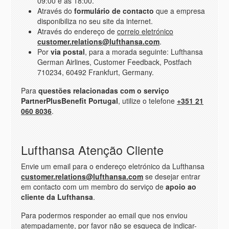
09:00 e as 18:00.
Através do
formulário de contacto
que a empresa
disponibiliza no seu site da internet.
Através do endereço de
correio eletrónico
customer.relations@lufthansa.com
.
Por
via postal
, para a morada seguinte: Lufthansa
German Airlines, Customer Feedback, Postfach
710234, 60492 Frankfurt, Germany.
Para
questões relacionadas com o serviço
PartnerPlusBenefit Portugal
, utilize o telefone
+351 21
060 8036
.
Lufthansa Atenção Cliente
Envie um email para o endereço eletrónico da Lufthansa
customer.relations@lufthansa.com
se desejar entrar
em contacto com um membro do serviço de
apoio ao
cliente da Lufthansa
.
Para podermos responder ao email que nos enviou
atempadamente, por favor não se esqueça de indicar-