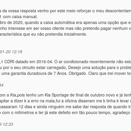
 da vossa resposta venho por este meio reforçar o meu descontentam
21 com caixa manual.
ro de 2020, quando a caixa automática era apenas uma opção que eu
tenho interesse em ser vosso cliente mas não pretendo pagar nenhum va
acterística que eu não pretendia inicialmente.
01-20 12:18
 1,1 CDRI datado em 2016-04. O ar condicionado recentemente não está
u por o seu circuito estar carregado, Desejo uma solução para o probl
e uma garantia duradoura de 7 Anos. Obrigado. Claro que irei mover t
34
om a Kia,pois tenho um Kia Sportage de final de outubro novo e já te
ar a dizer k a erro na mala,fui a oficina disseram me k tinha k levar
 passaram 12 dias e ainda ninguém me sabe dar resposta de quando ire
 com o milímetros e ter já este defeito em tão pouco tempo, agradeç
9 12:33