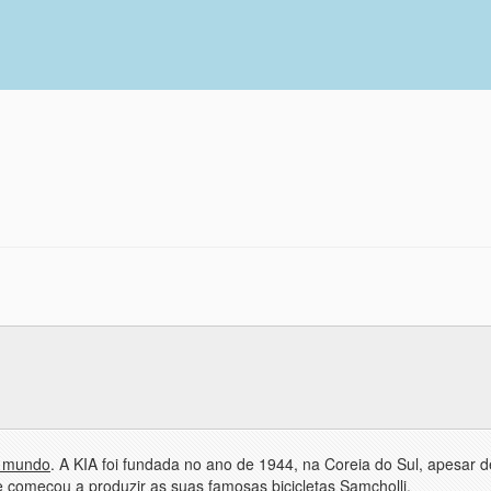
o mundo
. A KIA foi fundada no ano de 1944, na Coreia do Sul, apesar d
 começou a produzir as suas famosas bicicletas Samcholli.