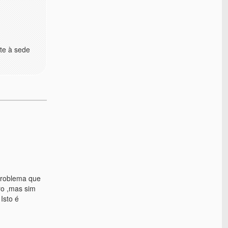
te à sede
problema que
ro ,mas sim
Isto é