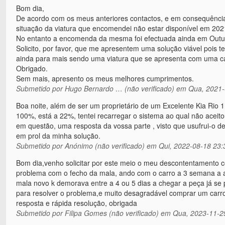
Bom dia,
De acordo com os meus anteriores contactos, e em consequência
situação da viatura que encomendei não estar disponível em 20
No entanto a encomenda da mesma foi efectuada ainda em Outub
Solicito, por favor, que me apresentem uma solução viável pois 
ainda para mais sendo uma viatura que se apresenta com uma car
Obrigado.
Sem mais, apresento os meus melhores cumprimentos.
Submetido por
Hugo Bernardo … (não verificado)
em Qua, 2021-
Boa noite, além de ser um proprietário de um Excelente Kia Rio
100%, está a 22%, tentei recarregar o sistema ao qual não aceito
em questão, uma resposta da vossa parte , visto que usufrui-o d
em prol da minha solução.
Submetido por
Anónimo (não verificado)
em Qui, 2022-08-18 23:
Bom dia,venho solicitar por este meio o meu descontentamento c
problema com o fecho da mala, ando com o carro a 3 semana a apit
mala novo k demorava entre a 4 ou 5 dias a chegar a peça já se
para resolver o problema,e muito desagradável comprar um carro
resposta e rápida resolução, obrigada
Submetido por
Filipa Gomes (não verificado)
em Qua, 2023-11-2