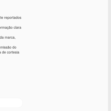
nte reportados
formação clara
 da marca,
 emissão do
a de cortesia