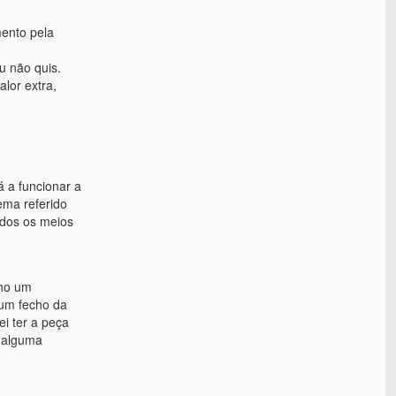
ento pela
 não quis.
lor extra,
 a funcionar a
ema referido
odos os meios
nho um
 um fecho da
i ter a peça
o alguma