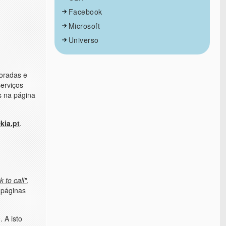
Facebook
Microsoft
Universo
moradas e
erviços
s na página
kia.pt
.
ck to call"
,
 páginas
 A isto