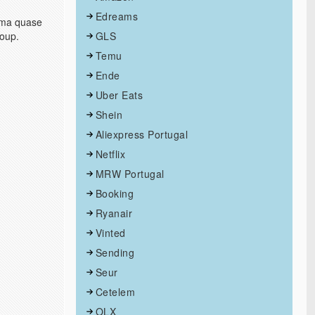
Edreams
uma quase
roup.
GLS
Temu
Ende
Uber Eats
Shein
Aliexpress Portugal
Netflix
MRW Portugal
Booking
Ryanair
Vinted
Sending
Seur
Cetelem
OLX