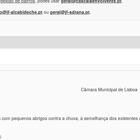
 gestão de bairros
, podes usar
geral@cascaisenvolvente.pt
.
fo@jf-alcabideche.pt
ou
geral@jf-sdrana.pt
.
Câmara Municipal de Lisboa
 com pequenos abrigos contra a chuva, à semelhança dos existentes
6