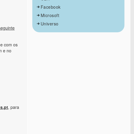
Facebook
Microsoft
Universo
seguinte
de com os
m e no
s.pt
, para