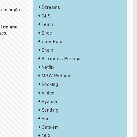
Edreams
é um órgão
GLS
Temu
al do ano
ses.
Ende
Uber Eats
Shein
Aliexpress Portugal
Netflix
MRW Portugal
Booking
Vinted
Ryanair
Sending
Seur
Cetelem
OLX