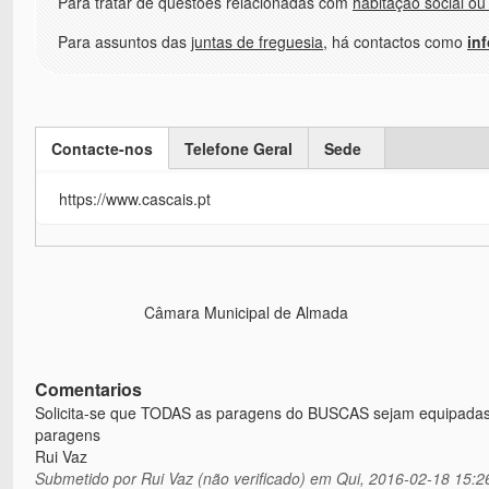
Para tratar de questões relacionadas com
habitação social ou
Para assuntos das
juntas de freguesia
, há contactos como
in
Contacte-nos
Telefone Geral
Sede
(active tab)
https://www.cascais.pt
Câmara Municipal de Almada
Comentarios
Solicita-se que TODAS as paragens do BUSCAS sejam equipadas
paragens
Rui Vaz
Submetido por
Rui Vaz (não verificado)
em Qui, 2016-02-18 15:2