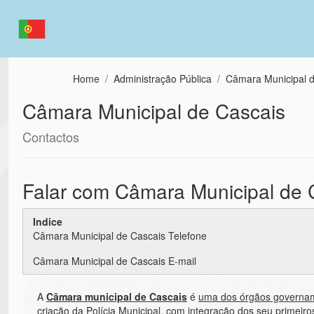
Passar para o conteúdo principal
Home
Administração Pública
Câmara Municipal d
Câmara Municipal de Cascais
Contactos
Falar com Câmara Municipal de 
Indice
Câmara Municipal de Cascais Telefone
Câmara Municipal de Cascais E-mail
A
Câmara municipal de Cascais
é
uma dos órgãos governam
criação da Polícia Municipal, com integração dos seu primeiro