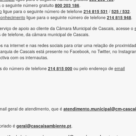
a o seguinte número gratuito
800 203 186
.
o
ligue para o seguinte número de telefone
214 815 531
/
525 / 532
.
Conhecimento
ligue para o seguinte número de telefone
214 815 948
.
serviço de apoio ao cliente da Câmara Municipal de Cascais, acesse o
 de telefone, da câmara municipal de Cascais.
 na internet e nas redes sociais para criar uma relação de proximida
arquia de Cascais está presente no Facebook, no Twitter, no Instagra
ctiva com os internautas.
s do número de telefone
214 815 000
ou pelo endereço de
email
mail geral de atendimento, que é
atendimento.municipal@cm-cascai
opriado é
geral@cascaisambiente.pt
.