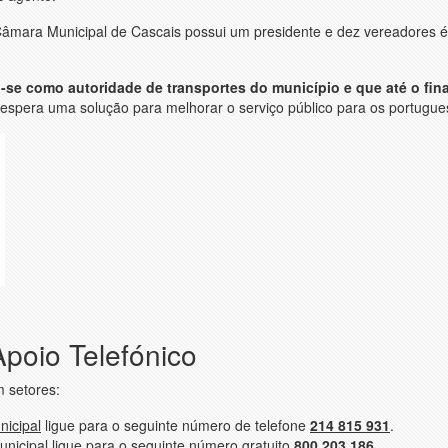
 Câmara Municipal de Cascais possui um presidente e dez vereadores 
e como autoridade de transportes do município e que até o fin
espera uma solução para melhorar o serviço público para os portugue
poio Telefónico
m setores:
icipal
ligue para o seguinte número de telefone
214 815 931
.
nicipal
ligue para o seguinte número gratuito
800 203 186
.