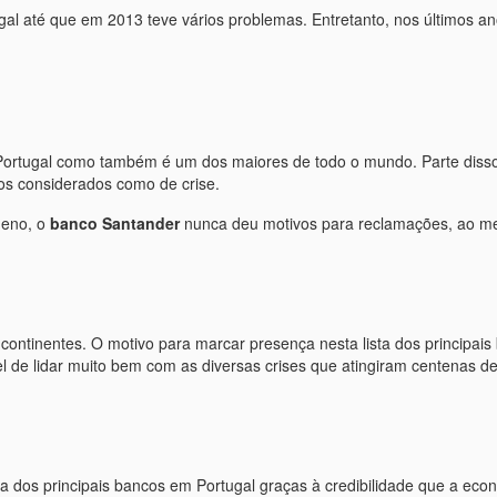
al até que em 2013 teve vários problemas. Entretanto, nos últimos an
ortugal como também é um dos maiores de todo o mundo. Parte disso
s considerados como de crise.
ueno, o
banco Santander
nunca deu motivos para reclamações, ao men
 continentes. O motivo para marcar presença nesta lista dos principai
el de lidar muito bem com as diversas crises que atingiram centenas d
ta dos principais bancos em Portugal graças à credibilidade que a e